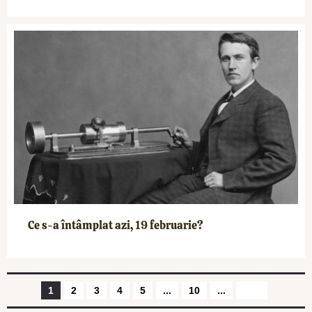
Ce s-a întâmplat azi, 19 februarie?
1
2
3
4
5
...
10
...