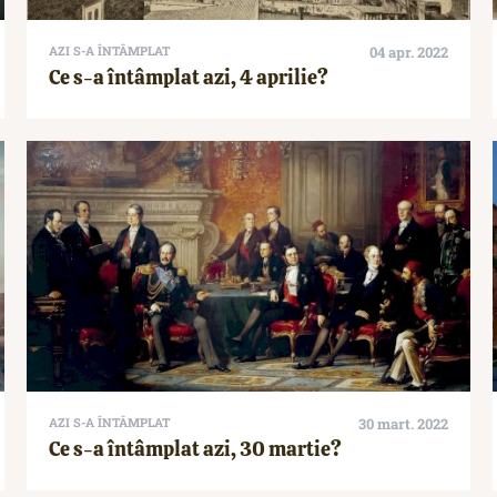
AZI S-A ÎNTÂMPLAT
04 apr. 2022
Ce s-a întâmplat azi, 4 aprilie?
AZI S-A ÎNTÂMPLAT
30 mart. 2022
Ce s-a întâmplat azi, 30 martie?