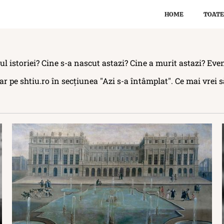
HOME
TOATE
l istoriei? Cine s-a nascut astazi? Cine a murit astazi? Eveni
r pe shtiu.ro în secțiunea "Azi s-a întâmplat". Ce mai vrei să