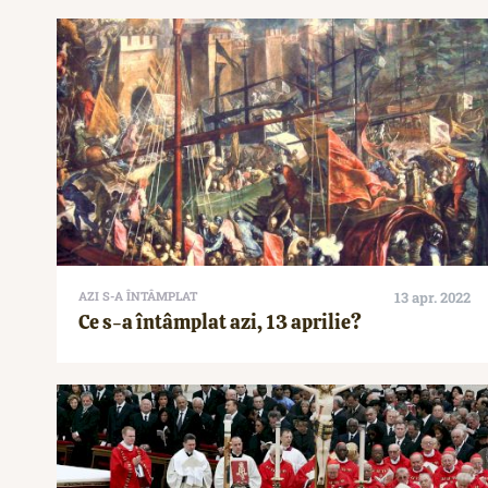
AZI S-A ÎNTÂMPLAT
13 apr. 2022
Ce s-a întâmplat azi, 13 aprilie?