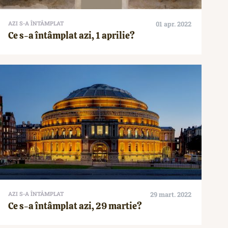
AZI S-A ÎNTÂMPLAT
01 apr. 2022
Ce s-a întâmplat azi, 1 aprilie?
AZI S-A ÎNTÂMPLAT
29 mart. 2022
Ce s-a întâmplat azi, 29 martie?