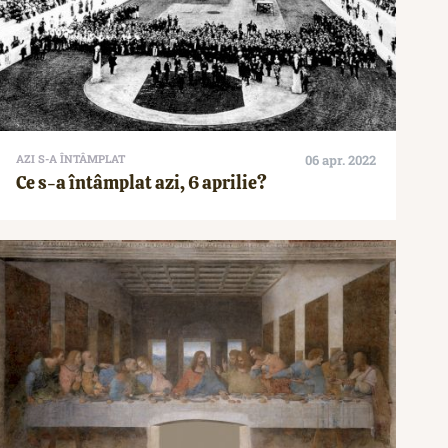
AZI S-A ÎNTÂMPLAT
06 apr. 2022
Ce s-a întâmplat azi, 6 aprilie?