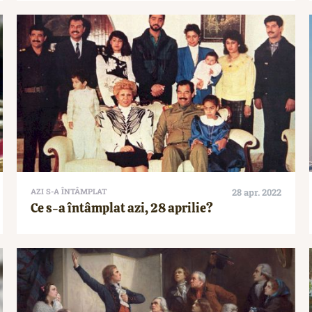
AZI S-A ÎNTÂMPLAT
28 apr. 2022
Ce s-a întâmplat azi, 28 aprilie?