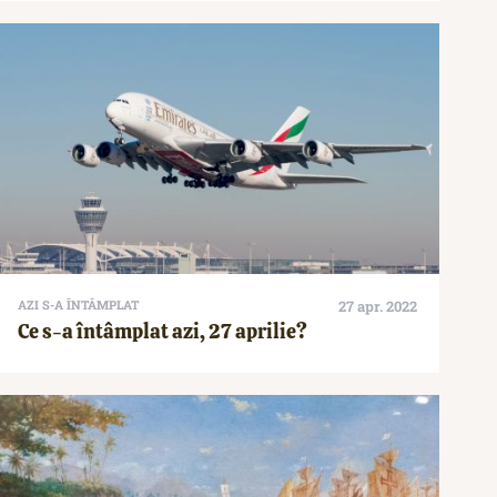
AZI S-A ÎNTÂMPLAT
27 apr. 2022
Ce s-a întâmplat azi, 27 aprilie?