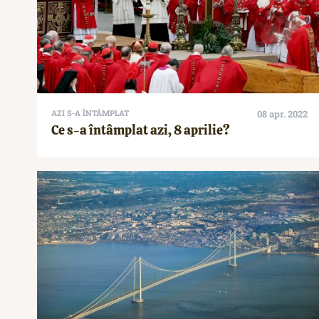
AZI S-A ÎNTÂMPLAT
08 apr. 2022
Ce s-a întâmplat azi, 8 aprilie?