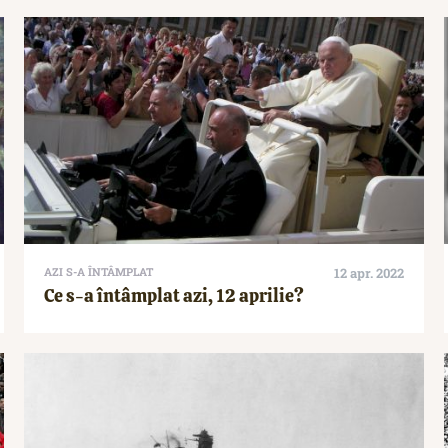
AZI S-A ÎNTÂMPLAT
12 apr. 2022
Ce s-a întâmplat azi, 12 aprilie?