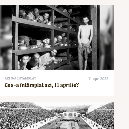
AZI S-A ÎNTÂMPLAT
11 apr. 2022
Ce s-a întâmplat azi, 11 aprilie?