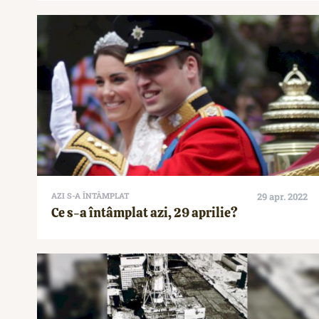
AZI S-A ÎNTÂMPLAT
29 apr. 2022
Ce s-a întâmplat azi, 29 aprilie?