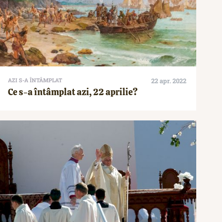
AZI S-A ÎNTÂMPLAT
22 apr. 2022
Ce s-a întâmplat azi, 22 aprilie?