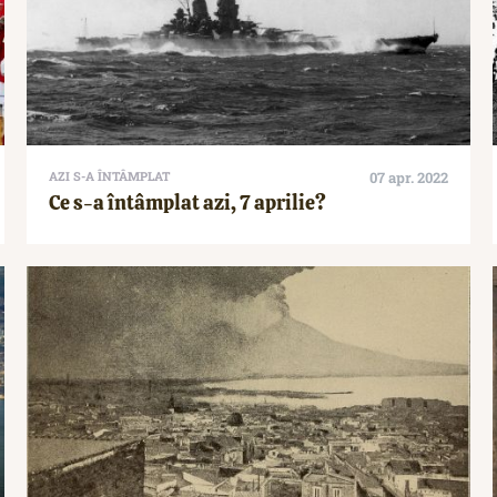
AZI S-A ÎNTÂMPLAT
07 apr. 2022
Ce s-a întâmplat azi, 7 aprilie?