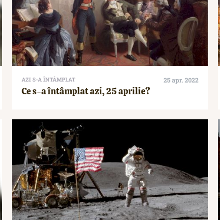
AZI S-A ÎNTÂMPLAT
25 apr. 2022
Ce s-a întâmplat azi, 25 aprilie?