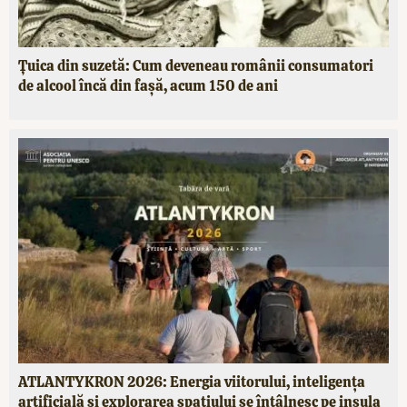
Țuica din suzetă: Cum deveneau românii consumatori
de alcool încă din fașă, acum 150 de ani
ATLANTYKRON 2026: Energia viitorului, inteligența
artificială și explorarea spațiului se întâlnesc pe insula