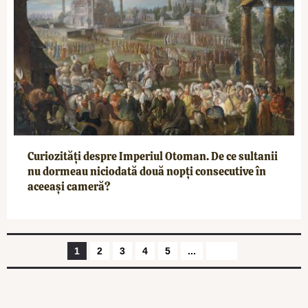
Curiozități despre Imperiul Otoman. De ce sultanii
nu dormeau niciodată două nopți consecutive în
aceeași cameră?
1
2
3
4
5
...