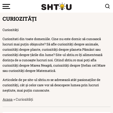
CURIOZITĂȚI
Curiozități
Curiozitati din toate domeniile. Cine nu este dornic să cunoască
lucruri mai puțin obișnuite? Să afle curiozități despre animale,
curiozități despre plante, curiozități despre planeta Pământ sau
curiozități despre țările din lume? Site-ul shtiu.ro îți alimentează
dorința de a cunoaște lucruri noi. Citind shtiu.ro mai poți afla
curiozități despre Marea Neagră, curiozități despre Ștefan cel Mare
sau curiozități despre Matematică.
Articolele de pe site-ul shtiu.ro se adresează atât pasionaților de
curiozități, cât și celor care vor să descopere lumea prin lucruri
neștiute, mai puțin cunoscute.
Acasa
»
Curiozități