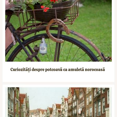
Curiozități despre potcoavă ca amuletă norocoasă