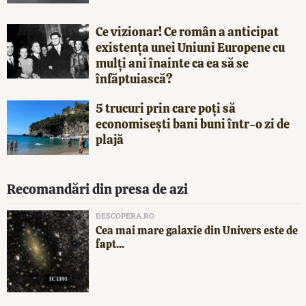
Ce vizionar! Ce român a anticipat
existența unei Uniuni Europene cu
mulți ani înainte ca ea să se
înfăptuiască?
5 trucuri prin care poți să
economisești bani buni într-o zi de
plajă
Recomandări din presa de azi
DESCOPERA.RO
Cea mai mare galaxie din Univers este de
fapt...