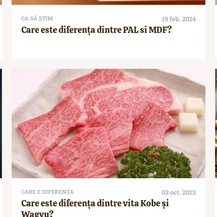
CA SĂ ȘTIM
19 feb. 2024
Care este diferența dintre PAL si MDF?
CARE E DIFERENȚA
03 oct. 2023
Care este diferența dintre vita Kobe și
Wagyu?