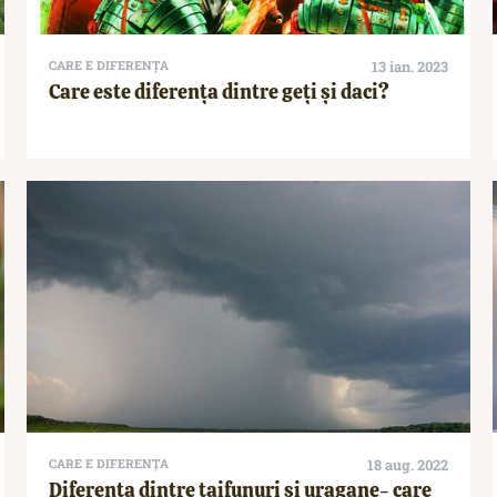
CARE E DIFERENȚA
13 ian. 2023
Care este diferența dintre geți și daci?
CARE E DIFERENȚA
18 aug. 2022
Diferența dintre taifunuri și uragane- care