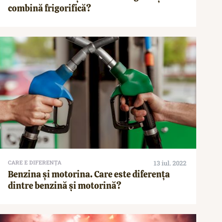
combină frigorifică?
CARE E DIFERENȚA
13 iul. 2022
Benzina și motorina. Care este diferența
dintre benzină și motorină?