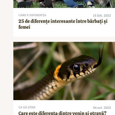
CARE E DIFERENȚA
15 feb. 2023
25 de diferențe interesante între bărbați și
femei
CA SĂ ȘTIM
04 oct. 2022
Care este diferența dintre venin și otravă?