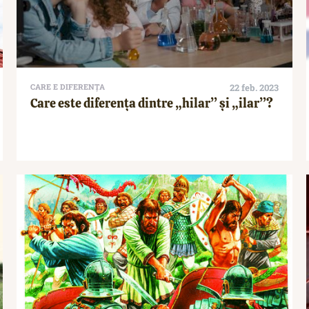
CARE E DIFERENȚA
22 feb. 2023
Care este diferența dintre „hilar” și „ilar”?