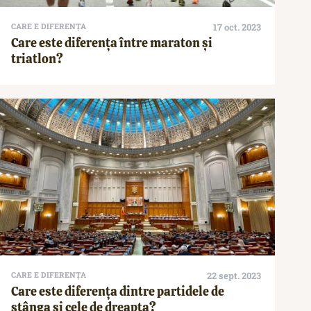
CARE E DIFERENȚA
17 oct. 2023
Care este diferența între maraton și
triatlon?
CARE E DIFERENȚA
22 sept. 2023
Care este diferența dintre partidele de
stânga și cele de dreapta?