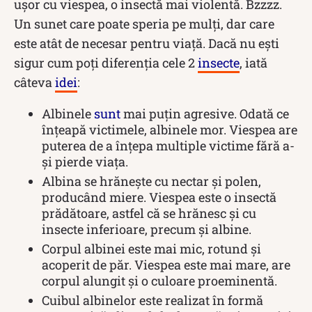
ușor cu viespea, o insectă mai violentă. Bzzzz.
Un sunet care poate speria pe mulți, dar care
este atât de necesar pentru viață. Dacă nu ești
sigur cum poți diferenția cele 2
insecte
, iată
câteva
idei
:
Albinele
sunt
mai puțin agresive. Odată ce
înțeapă victimele, albinele mor. Viespea are
puterea de a înțepa multiple victime fără a-
și pierde viața.
Albina se hrănește cu nectar și polen,
producând miere. Viespea este o insectă
prădătoare, astfel că se hrănesc și cu
insecte inferioare, precum și albine.
Corpul albinei este mai mic, rotund și
acoperit de păr. Viespea este mai mare, are
corpul alungit și o culoare proeminentă.
Cuibul albinelor este realizat în formă