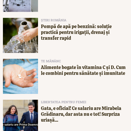
ȘTIRI ROMÂNIA
Pompă de apă pe benzină: soluție
practică pentru irigații, drenaj și
transfer rapid
TE MĂNÂNC
Alimente bogate în vitamina C și D. Cum
le combini pentru sănătate și imunitate
LIBERTATEA PENTRU FEMEI
Gata, e oficial! Ce salariu are Mirabela
Grădinaru, dar asta nu e tot! Surpriza
uriașă...