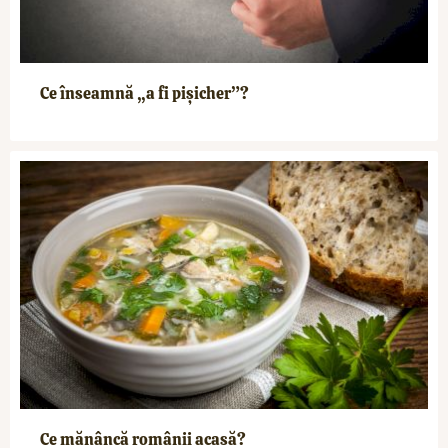
Ce înseamnă „a fi pișicher”?
Ce mănâncă românii acasă?