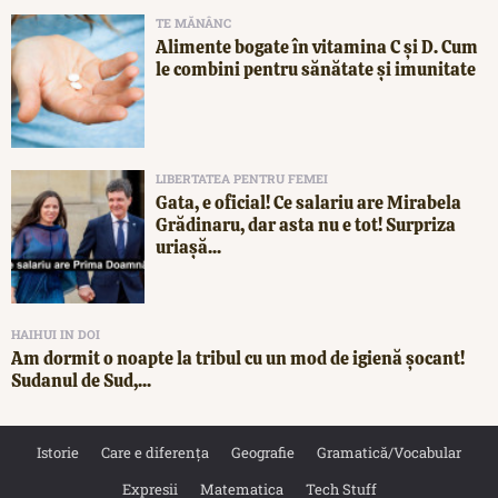
TE MĂNÂNC
Alimente bogate în vitamina C și D. Cum
le combini pentru sănătate și imunitate
LIBERTATEA PENTRU FEMEI
Gata, e oficial! Ce salariu are Mirabela
Grădinaru, dar asta nu e tot! Surpriza
uriașă...
HAIHUI IN DOI
Am dormit o noapte la tribul cu un mod de igienă șocant!
Sudanul de Sud,...
Istorie
Care e diferența
Geografie
Gramatică/Vocabular
Expresii
Matematica
Tech Stuff