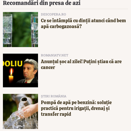
Recomandări din presa de azi
DESCOPERA.RO
Ce se întâmplă cu dinții atunci când bem
apă carbogazoasă?
ROMANIATV.NET
Anunţul şoc al zilei! Puţini ştiau că are
cancer
ȘTIRI ROMÂNIA
Pompă de apă pe benzină: soluție
practică pentru irigații, drenaj și
transfer rapid