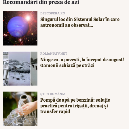
Recomandări din presa de azi
DESCOPERA.RO
Singurul loc din Sistemul Solar în care
astronomii au observat...
ROMANIATV.NET
Ninge ca-n povești, la început de august!
Oamenii schiază pe străzi
ȘTIRI ROMÂNIA
Pompă de apă pe benzină: soluție
practică pentru irigații, drenaj și
transfer rapid