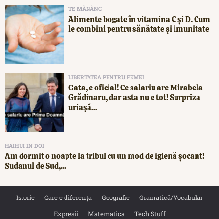
TE MĂNÂNC
Alimente bogate în vitamina C și D. Cum
le combini pentru sănătate și imunitate
LIBERTATEA PENTRU FEMEI
Gata, e oficial! Ce salariu are Mirabela
Grădinaru, dar asta nu e tot! Surpriza
uriașă...
HAIHUI IN DOI
Am dormit o noapte la tribul cu un mod de igienă șocant!
Sudanul de Sud,...
Istorie
Care e diferența
Geografie
Gramatică/Vocabular
Expresii
Matematica
Tech Stuff