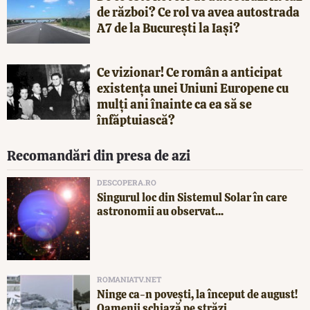
de război? Ce rol va avea autostrada
A7 de la București la Iași?
Ce vizionar! Ce român a anticipat
existența unei Uniuni Europene cu
mulți ani înainte ca ea să se
înfăptuiască?
Recomandări din presa de azi
DESCOPERA.RO
Singurul loc din Sistemul Solar în care
astronomii au observat...
ROMANIATV.NET
Ninge ca-n povești, la început de august!
Oamenii schiază pe străzi