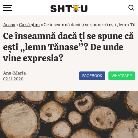
Acasa
»
Ca să știm
»
Ce înseamnă dacă ți se spune că ești „lemn Tăn
Ce înseamnă dacă ți se spune că
ești „lemn Tănase”? De unde
vine expresia?
Ana-Maria
FACEBOOK
WHATSAPP
02.11.2020