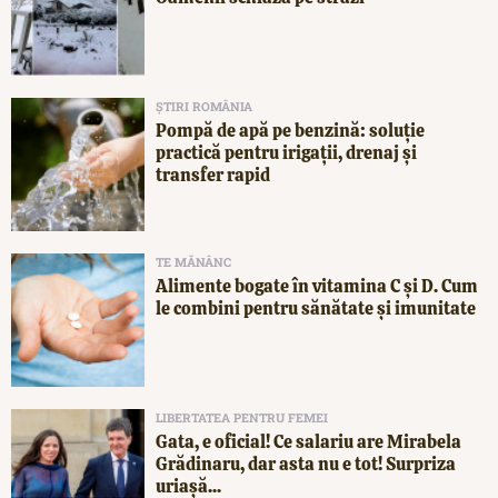
ȘTIRI ROMÂNIA
Pompă de apă pe benzină: soluție
practică pentru irigații, drenaj și
transfer rapid
TE MĂNÂNC
Alimente bogate în vitamina C și D. Cum
le combini pentru sănătate și imunitate
LIBERTATEA PENTRU FEMEI
Gata, e oficial! Ce salariu are Mirabela
Grădinaru, dar asta nu e tot! Surpriza
uriașă...