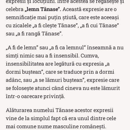
expresii și locuțiuni. Între acestea se regăsește și
celebra
„lemn Tănase”.
Această expresie are o
semnificație mai puțin știută, care este aceeaşi
cu zicalele „a fi cleşte Tănase”, „a fi cui Tănase”
sau „a fi rangă Tănase”.
„A fi de lemn” sau „a fi ca lemnul” înseamnă a nu
simți nimic sau a fi insensibil. Cumva,
insensibilitatea are legătură cu expresia „a
dormi buștean”, care se traduce prin a dormi
adânc, sau „a se lămuri buștean”, expresie care
se folosește atunci când cineva nu este lămurit
într-o oarecare privință.
Alăturarea numelui Tănase acestor expresii
vine de la simplul fapt că era unul dintre cele
mai comune nume masculine românești.