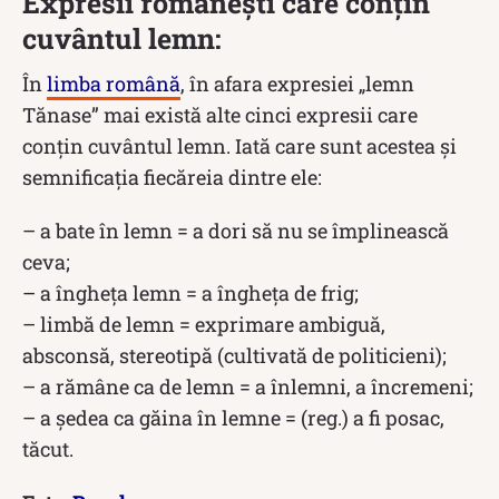
Expresii românești care conțin
cuvântul lemn:
În
limba română
, în afara expresiei „lemn
Tănase” mai există alte cinci expresii care
conțin cuvântul lemn. Iată care sunt acestea și
semnificația fiecăreia dintre ele:
– a bate în lemn = a dori să nu se împlinească
ceva;
– a îngheța lemn = a îngheța de frig;
– limbă de lemn = exprimare ambiguă,
absconsă, stereotipă (cultivată de politicieni);
– a rămâne ca de lemn = a înlemni, a încremeni;
– a ședea ca găina în lemne = (reg.) a fi posac,
tăcut.