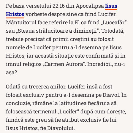
Pe baza versetului 22:16 din Apocalipsa
Iisus
Hristos
vorbeste despre sine ca fiind Lucifer.
Mântuitorul face referire la El ca fiind „Luceafăr”
sau „Steaua strălucitoare a dimineții”. Totodată,
trebuie precizat că primii creștini au folosit
numele de Lucifer pentru a-l desemna pe Iisus
Hristos, iar această situație este confirmată și în
imnul religios „Carmen Aurora”. Incredibil, nu-i
așa?
Odată cu trecerea anilor, Lucifer însă a fost
folosit exclusiv pentru a-l desemna pe Diavol. În
concluzie, rămâne la latitudinea fiecăruia să
folosească termenul „Lucifer” după cum dorește,
fiindcă este greu să fie atribut exclusiv fie lui
Iisus Hristos, fie Diavolului.