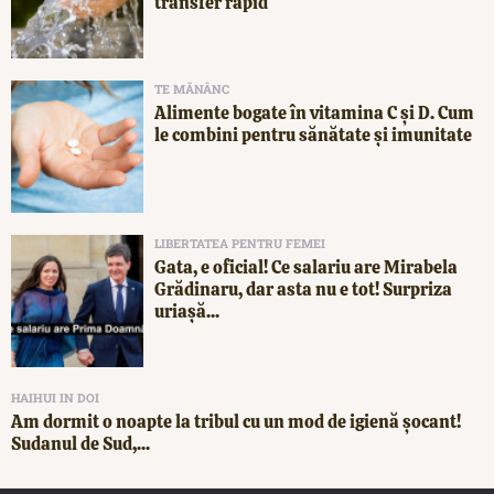
transfer rapid
TE MĂNÂNC
Alimente bogate în vitamina C și D. Cum
le combini pentru sănătate și imunitate
LIBERTATEA PENTRU FEMEI
Gata, e oficial! Ce salariu are Mirabela
Grădinaru, dar asta nu e tot! Surpriza
uriașă...
HAIHUI IN DOI
Am dormit o noapte la tribul cu un mod de igienă șocant!
Sudanul de Sud,...