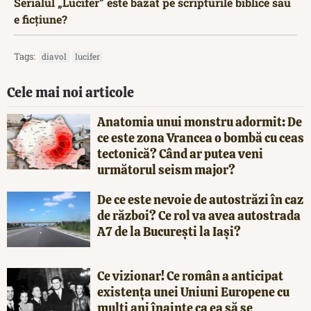
Serialul „Lucifer” este bazat pe scripturile biblice sau
e ficțiune?
Tags:
diavol
lucifer
Cele mai noi articole
Anatomia unui monstru adormit: De
ce este zona Vrancea o bombă cu ceas
tectonică? Când ar putea veni
următorul seism major?
De ce este nevoie de autostrăzi în caz
de război? Ce rol va avea autostrada
A7 de la București la Iași?
Ce vizionar! Ce român a anticipat
existența unei Uniuni Europene cu
mulți ani înainte ca ea să se