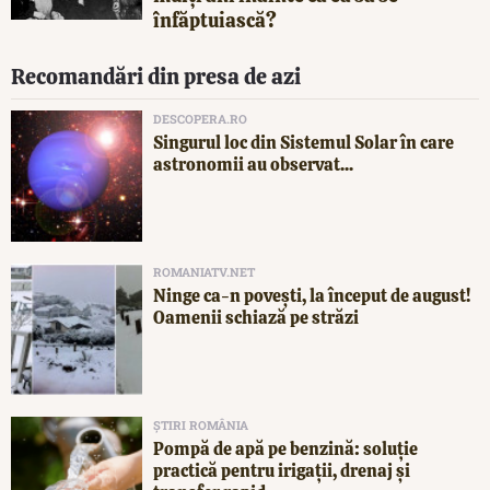
înfăptuiască?
Recomandări din presa de azi
DESCOPERA.RO
Singurul loc din Sistemul Solar în care
astronomii au observat...
ROMANIATV.NET
Ninge ca-n povești, la început de august!
Oamenii schiază pe străzi
ȘTIRI ROMÂNIA
Pompă de apă pe benzină: soluție
practică pentru irigații, drenaj și