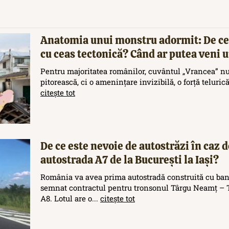
Anatomia unui monstru adormit: De ce
cu ceas tectonică? Când ar putea veni
Pentru majoritatea românilor, cuvântul „Vrancea” nu
pitorească, ci o amenințare invizibilă, o forță teluric
citește tot
De ce este nevoie de autostrăzi în caz d
autostrada A7 de la București la Iași?
România va avea prima autostradă construită cu ban
semnat contractul pentru tronsonul Târgu Neamț – T
A8. Lotul are o...
citește tot