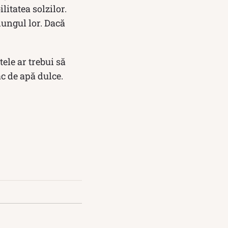
litatea solzilor.
lungul lor. Dacă
ele ar trebui să
ac de apă dulce.