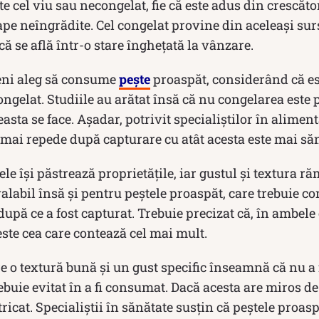
e cel viu sau necongelat, fie că este adus din crescător
 ape neîngrădite. Cel congelat provine din aceleași sur
că se află într-o stare înghețată la vânzare.
eni aleg să consume
pește
proaspăt, considerând că e
ongelat. Studiile au arătat însă că nu congelarea este 
ta se face. Așadar, potrivit specialiștilor în alimenta
 mai repede după capturare cu atât acesta este mai să
tele își păstrează proprietățile, iar gustul și textura r
valabil însă și pentru peștele proaspăt, care trebuie 
după ce a fost capturat. Trebuie precizat că, în ambele
este cea care contează cel mai mult.
e o textură bună și un gust specific înseamnă că nu a 
trebuie evitat în a fi consumat. Dacă acesta are miros 
ricat. Specialiștii în sănătate susțin că peștele proasp