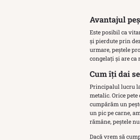
Avantajul peș
Este posibil ca vita
și pierdute prin de
urmare, peștele pro
congelați și are ca
Cum îți dai s
Principalul lucru la
metalic. Orice pete
cumpărăm un pește î
un pic pe carne, a
rămâne, peștele nu
Dacă vrem să cumpăr