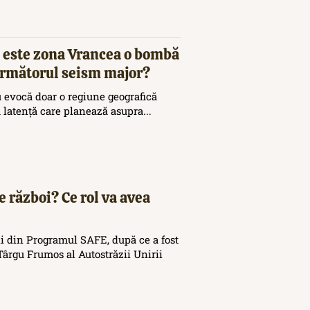
 este zona Vrancea o bombă
 următorul seism major?
 evocă doar o regiune geografică
ă latență care planează asupra...
e război? Ce rol va avea
i din Programul SAFE, după ce a fost
ârgu Frumos al Autostrăzii Unirii