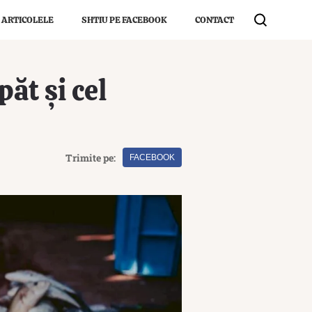
 ARTICOLELE
SHTIU PE FACEBOOK
CONTACT
ăt și cel
Trimite pe:
FACEBOOK