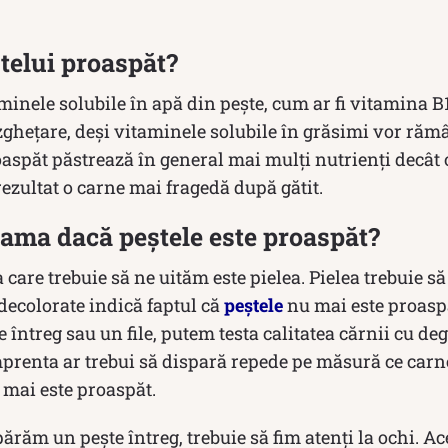
telui proaspăt?
minele solubile în apă din pește, cum ar fi vitamina B1
zghețare, deși vitaminele solubile în grăsimi vor rămâ
aspăt păstrează în general mai mulți nutrienți decât 
 rezultat o carne mai fragedă după gătit.
eama dacă peștele este proaspăt?
 care trebuie să ne uităm este pielea. Pielea trebuie să
 decolorate indică faptul că
peștele
nu mai este proaspă
ntreg sau un file, putem testa calitatea cărnii cu de
mprenta ar trebui să dispară repede pe măsură ce carn
 mai este proaspăt.
ăm un pește întreg, trebuie să fim atenți la ochi. Aceș