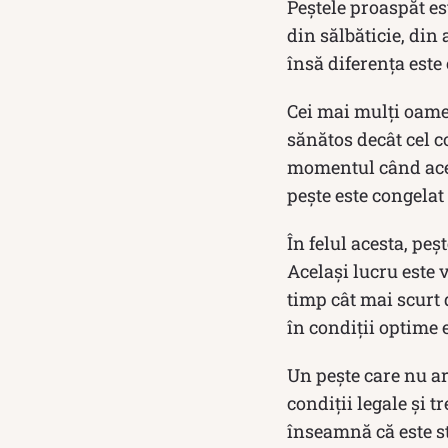
Peștele proaspăt est
din sălbăticie, din
însă diferența este 
Cei mai mulți oam
sănătos decât cel c
momentul când aceas
pește este congelat
În felul acesta, peș
Același lucru este 
timp cât mai scurt 
în condiții optime 
Un pește care nu ar
condiții legale și 
înseamnă că este st