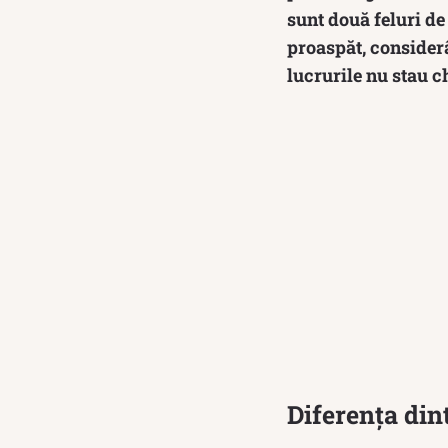
sunt două feluri de
proaspăt, considerâ
lucrurile nu stau c
Diferența din