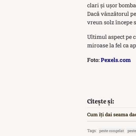
clari și ușor bombaț
Dacă vânzătorul per
vreun solz începe s
Ultimul aspect pe c
miroase la fel ca a
Foto:
Pexels.com
Citește și:
Cum îți dai seama dac
Tags:
peste congelat
pest