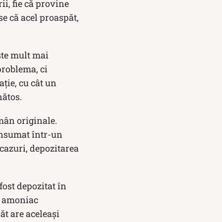
ii, fie că provine
se că acel proaspăt,
ste mult mai
problema, ci
ție, cu cât un
nătos.
ămân originale.
consumat într-un
 cazuri, depozitarea
fost depozitat în
de amoniac
ăt are aceleași