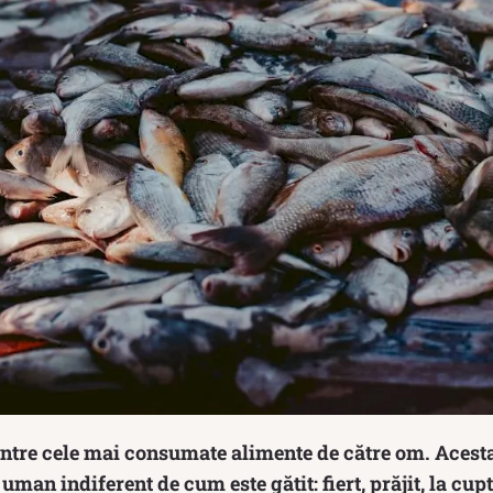
intre cele mai consumate alimente de către om. Acest
man indiferent de cum este gătit: fiert, prăjit, la cupt