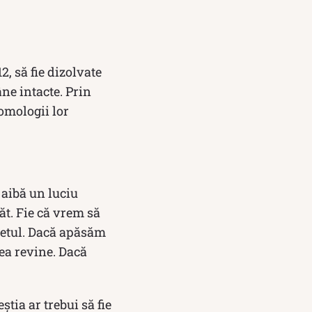
2, să fie dizolvate
ne intacte. Prin
omologii lor
 aibă un luciu
t. Fie că vrem să
getul. Dacă apăsăm
ea revine. Dacă
tia ar trebui să fie