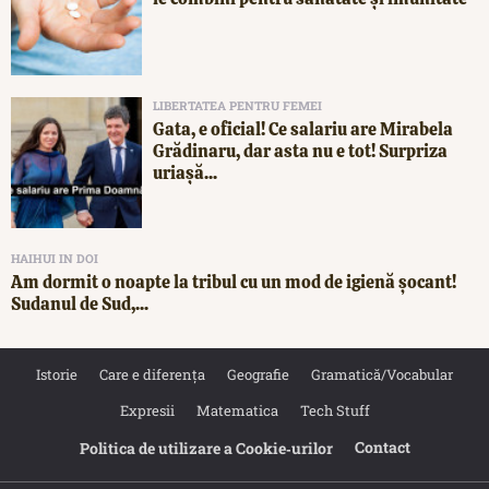
LIBERTATEA PENTRU FEMEI
Gata, e oficial! Ce salariu are Mirabela
Grădinaru, dar asta nu e tot! Surpriza
uriașă...
HAIHUI IN DOI
Am dormit o noapte la tribul cu un mod de igienă șocant!
Sudanul de Sud,...
Istorie
Care e diferența
Geografie
Gramatică/Vocabular
Expresii
Matematica
Tech Stuff
Contact
Politica de utilizare a Cookie‐urilor