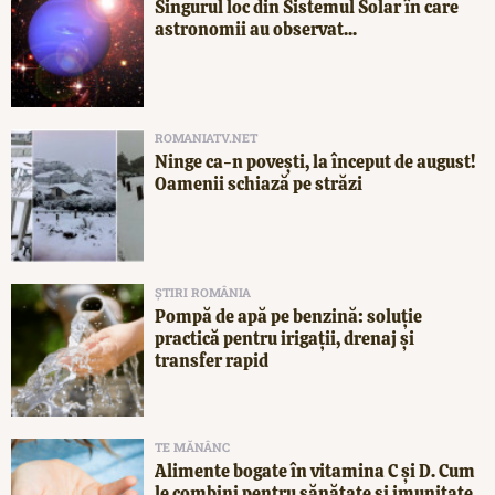
Singurul loc din Sistemul Solar în care
astronomii au observat...
ROMANIATV.NET
Ninge ca-n povești, la început de august!
Oamenii schiază pe străzi
ȘTIRI ROMÂNIA
Pompă de apă pe benzină: soluție
practică pentru irigații, drenaj și
transfer rapid
TE MĂNÂNC
Alimente bogate în vitamina C și D. Cum
le combini pentru sănătate și imunitate