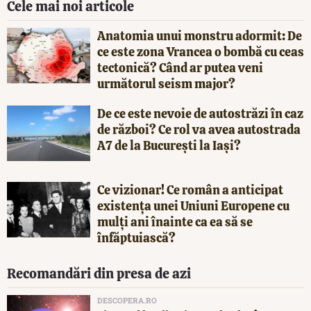
Cele mai noi articole
Anatomia unui monstru adormit: De
ce este zona Vrancea o bombă cu ceas
tectonică? Când ar putea veni
următorul seism major?
De ce este nevoie de autostrăzi în caz
de război? Ce rol va avea autostrada
A7 de la București la Iași?
Ce vizionar! Ce român a anticipat
existența unei Uniuni Europene cu
mulți ani înainte ca ea să se
înfăptuiască?
Recomandări din presa de azi
DESCOPERA.RO