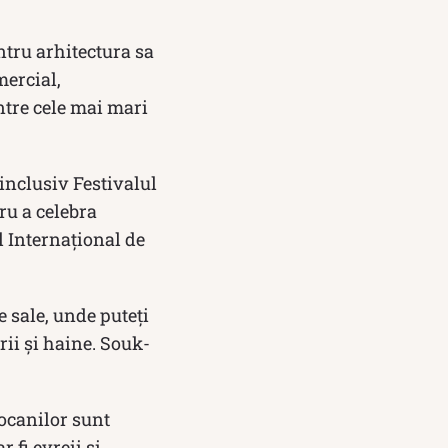
ntru arhitectura sa
mercial,
ntre cele mai mari
 inclusiv Festivalul
ru a celebra
 Internațional de
e sale, unde puteți
rii și haine. Souk-
.
rocanilor sunt
 fi evreii și