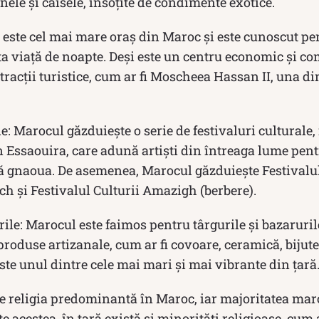
ele și caisele, însoțite de condimente exotice.
 este cel mai mare oraș din Maroc și este cunoscut pe
a viață de noapte. Deși este un centru economic și co
tracții turistice, cum ar fi Moscheea Hassan II, una di
le: Marocul găzduiește o serie de festivaluri culturale,
 Essaouira, care adună artiști din întreaga lume pent
ă gnaoua. De asemenea, Marocul găzduiește Festivalul
h și Festivalul Culturii Amazigh (berbere).
rile: Marocul este faimos pentru târgurile și bazaruril
 produse artizanale, cum ar fi covoare, ceramică, bijute
te unul dintre cele mai mari și mai vibrante din țară
te religia predominantă în Maroc, iar majoritatea ma
acestea, în țară există și minorități religioase, cum ar