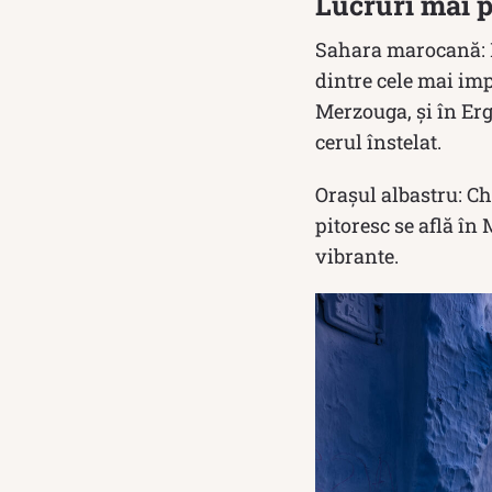
Lucruri mai p
Sahara marocană: M
dintre cele mai im
Merzouga, și în Erg
cerul înstelat.
Orașul albastru: Ch
pitoresc se află în
vibrante.