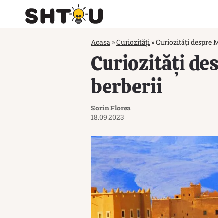
Acasa
»
Curiozități
»
Curiozități despre M
Curiozități de
berberii
Sorin Florea
18.09.2023