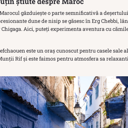
uțin știute despre Maroc
arocul găzduiește o parte semnificativă a deșertulu
presionante dune de nisip se găsesc în Erg Chebbi, lâ
 Chigaga. Aici, puteți experimenta aventura cu cămile
efchaouen este un oraș cunoscut pentru casele sale al
 Munții Rif și este faimos pentru atmosfera sa relaxantă