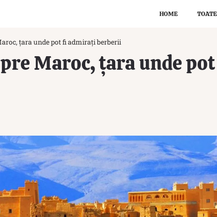
HOME
TOATE
aroc, țara unde pot fi admirați berberii
spre Maroc, țara unde pot