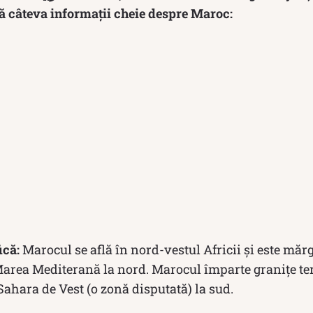
tă câteva informații cheie despre Maroc:
ică:
Marocul se află în nord-vestul Africii și este măr
 Marea Mediterană la nord. Marocul împarte granițe ter
 Sahara de Vest (o zonă disputată) la sud.