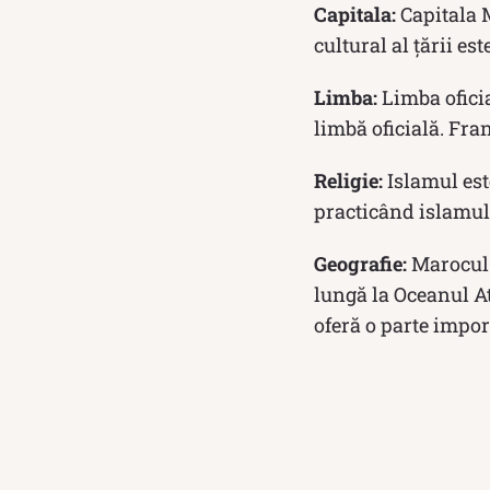
Capitala:
Capitala M
cultural al țării es
Limba:
Limba oficia
limbă oficială. Fran
Religie:
Islamul est
practicând islamul
Geografie:
Marocul a
lungă la Oceanul At
oferă o parte impo