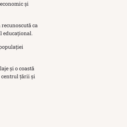
 economic și
a recunoscută ca
ul educațional.
populației
laje și o coastă
centrul țării și