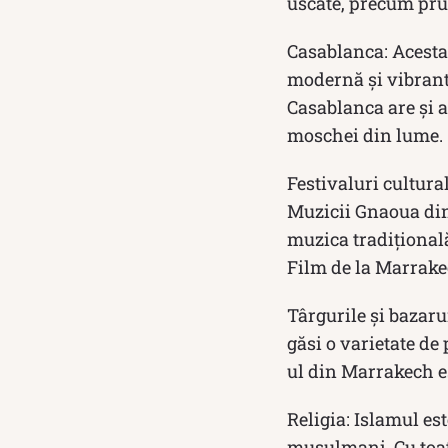
uscate, precum prun
Casablanca: Acesta
modernă și vibrant
Casablanca are și a
moschei din lume.
Festivaluri cultura
Muzicii Gnaoua din
muzica tradițional
Film de la Marrakec
Târgurile și bazaru
găsi o varietate de
ul din Marrakech es
Religia: Islamul es
musulmani. Cu toate 