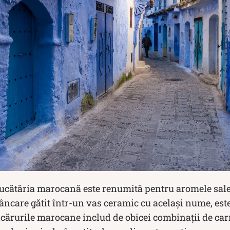
Bucătăria marocană este renumită pentru aromele sale 
mâncare gătit într-un vas ceramic cu același nume, es
ărurile marocane includ de obicei combinații de carn