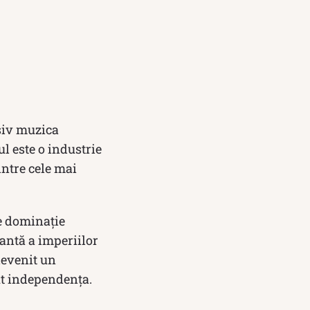
siv muzica
ul este o industrie
ntre cele mai
de dominație
tantă a imperiilor
devenit un
ut independența.