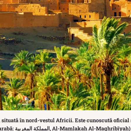
 situată în nord-vestul Africii. Este cunoscută oficia
ah) și este o monarhie