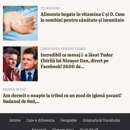
TE MĂNÂNC
Alimente bogate în vitamina C și D. Cum
le combini pentru sănătate și imunitate
LIBERTATEA PENTRU FEMEI
Incredibil ce mesaj i-a lăsat Tudor
Chirilă lui Nicușor Dan, direct pe
Facebook! 2400 de...
HAIHUI IN DOI
Am dormit o noapte la tribul cu un mod de igienă șocant!
Sudanul de Sud,...
Istorie
Care e diferența
Geografie
Gramatică/Vocabular
Expresii
Matematica
Tech Stuff