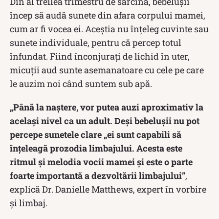
Din al treilea trimestru de sarcină, bebelușii
încep să audă sunete din afara corpului mamei,
cum ar fi vocea ei. Aceștia nu înțeleg cuvinte sau
sunete individuale, pentru că percep totul
înfundat. Fiind înconjurați de lichid în uter,
micuții aud sunte asemanatoare cu cele pe care
le auzim noi când suntem sub apă.
„Până la naștere, vor putea auzi aproximativ la
același nivel ca un adult. Deși bebelușii nu pot
percepe sunetele clare „ei sunt capabili să
înțeleagă prozodia limbajului. Acesta este
ritmul și melodia vocii mamei și este o parte
foarte importantă a dezvoltării limbajului”
,
explică Dr. Danielle Matthews, expert în vorbire
și limbaj.