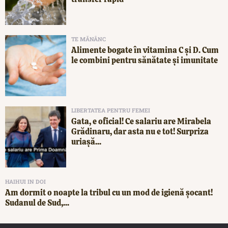
TE MĂNÂNC
Alimente bogate în vitamina C și D. Cum
le combini pentru sănătate și imunitate
LIBERTATEA PENTRU FEMEI
Gata, e oficial! Ce salariu are Mirabela
Grădinaru, dar asta nu e tot! Surpriza
uriașă...
HAIHUI IN DOI
Am dormit o noapte la tribul cu un mod de igienă șocant!
Sudanul de Sud,...