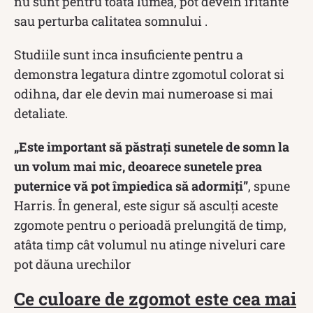
nu sunt pentru toată lumea, pot devein iritante
sau perturba calitatea somnului .
Studiile sunt inca insuficiente pentru a
demonstra legatura dintre zgomotul colorat si
odihna, dar ele devin mai numeroase si mai
detaliate.
„Este important să păstrați sunetele de somn la
un volum mai mic, deoarece sunetele prea
puternice vă pot împiedica să adormiți”
, spune
Harris. În general, este sigur să asculți aceste
zgomote pentru o perioadă prelungită de timp,
atâta timp cât volumul nu atinge niveluri care
pot dăuna urechilor
Ce culoare de zgomot este cea mai