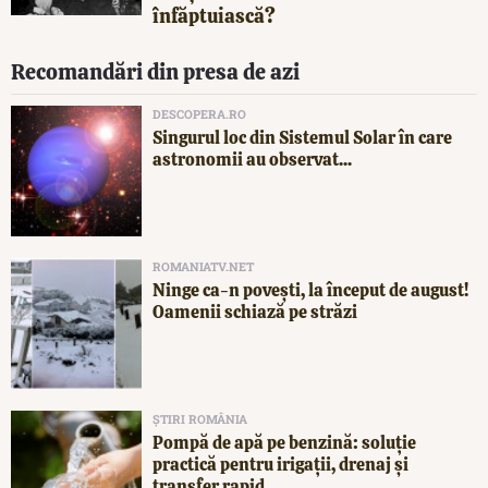
înfăptuiască?
Recomandări din presa de azi
DESCOPERA.RO
Singurul loc din Sistemul Solar în care
astronomii au observat...
ROMANIATV.NET
Ninge ca-n povești, la început de august!
Oamenii schiază pe străzi
ȘTIRI ROMÂNIA
Pompă de apă pe benzină: soluție
practică pentru irigații, drenaj și
transfer rapid