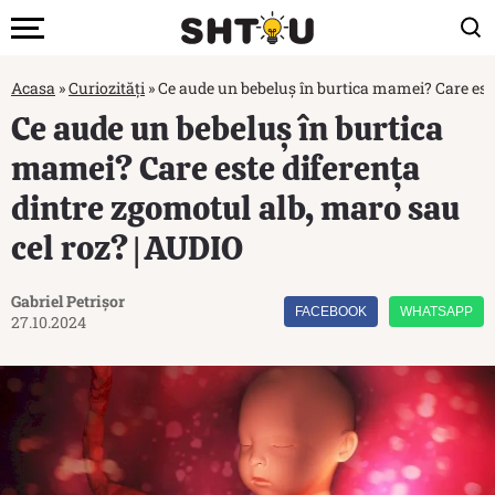
Acasa
»
Curiozități
»
Ce aude un bebeluș în burtica mamei? Care este
Ce aude un bebeluș în burtica
mamei? Care este diferența
dintre zgomotul alb, maro sau
cel roz? | AUDIO
Gabriel Petrișor
FACEBOOK
WHATSAPP
27.10.2024