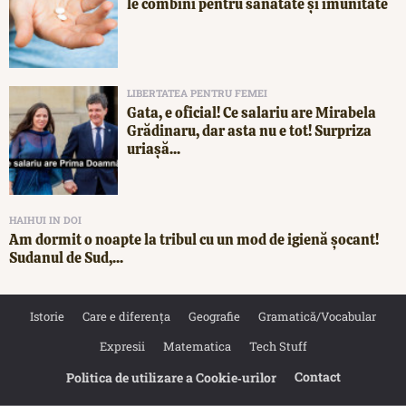
le combini pentru sănătate și imunitate
LIBERTATEA PENTRU FEMEI
Gata, e oficial! Ce salariu are Mirabela
Grădinaru, dar asta nu e tot! Surpriza
uriașă...
HAIHUI IN DOI
Am dormit o noapte la tribul cu un mod de igienă șocant!
Sudanul de Sud,...
Istorie
Care e diferența
Geografie
Gramatică/Vocabular
Expresii
Matematica
Tech Stuff
Contact
Politica de utilizare a Cookie‐urilor