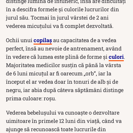
distinge lumina de întuneric, însă are dificultăți
în a descifra formele și culorile lucrurilor din
jurul său. Tocmai în jurul vârstei de 2 ani
vederea micuțului va fi complet dezvoltată.
Ochii unui
copilaș
au capacitatea de a vedea
perfect, însă au nevoie de antrenament, având
în vedere că lumea este plină de forme și
culori
.
Majoritatea medicilor susțin că până la vârsta
de 6 luni micuțul ar fi oarecum „orb”, iar la
început el ar vedea doar în tonuri de alb și de
negru, iar abia după câteva săptămâni distinge
prima culoare: roșu.
Vederea bebelușului va cunoaște o dezvoltare
uimitoare în primele 12 luni din viață, când va
ajunge să recunoască toate lucrurile din