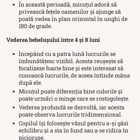
În această perioadă, micuțul adoră să
privească fețele oamenilor și ajunge să
poată vedea în plan orizontal în unghi de
180 de grade.
Vederea bebelușului între 4 și 8 luni
Începând cu a patra lună lucrurile se
îmbunătățesc vizibil. Acesta reușește să
focalizeze foarte bine și este interesat să
cunoască lucrurile, de aceea întinde mâna
după ele.
Micuțul poate diferenția bine culorile și
poate urmări o minge care se rostogolește.
Vederea profundă se dezvoltă, iar acesta
poate observa lucrurile tridimensional.
Copilul își folosește văzul pentru a-și găsi
echilibru și a sta în fund sau a se ridica în
piciorușe.