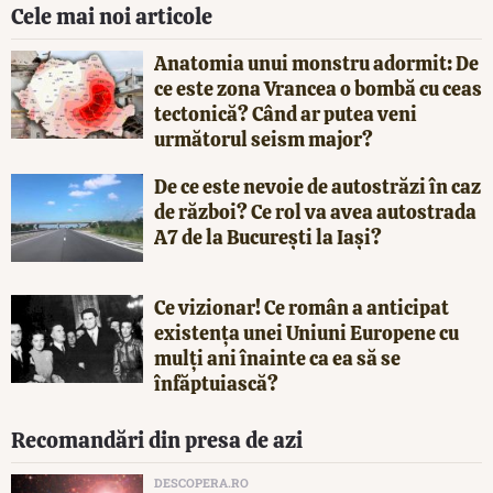
Cele mai noi articole
Anatomia unui monstru adormit: De
ce este zona Vrancea o bombă cu ceas
tectonică? Când ar putea veni
următorul seism major?
De ce este nevoie de autostrăzi în caz
de război? Ce rol va avea autostrada
A7 de la București la Iași?
Ce vizionar! Ce român a anticipat
existența unei Uniuni Europene cu
mulți ani înainte ca ea să se
înfăptuiască?
Recomandări din presa de azi
DESCOPERA.RO