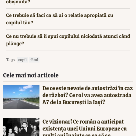
obișnuită?
Ce trebuie să faci ca să ai o relație apropiată cu
copilul tău?
Ce nu trebuie să îi spui copilului niciodată atunci când
plânge?
Tags:
copil
fătul
Cele mai noi articole
De ce este nevoie de autostrăzi în caz
de război? Ce rol va avea autostrada
A7 de la București la Iași?
Ce vizionar! Ce român a anticipat
existența unei Uniuni Europene cu
mulți ani înainte ca ea să se