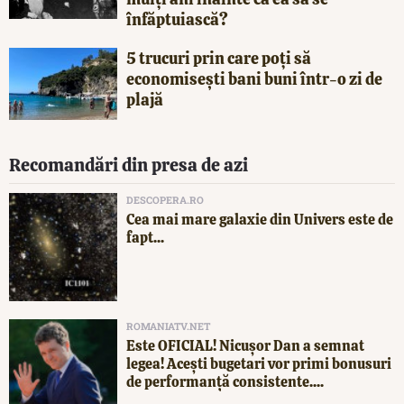
înfăptuiască?
5 trucuri prin care poți să
economisești bani buni într-o zi de
plajă
Recomandări din presa de azi
DESCOPERA.RO
Cea mai mare galaxie din Univers este de
fapt...
ROMANIATV.NET
Este OFICIAL! Nicușor Dan a semnat
legea! Acești bugetari vor primi bonusuri
de performanță consistente....