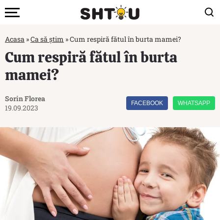
Acasa
»
Ca să știm
»
Cum respiră fătul în burta mamei?
Cum respiră fătul în burta
mamei?
Sorin Florea
FACEBOOK
WHATSAPP
19.09.2023