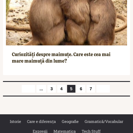
Curiozități despre maimuțe. Care este cea mai
mare maimuță din lume?
...
3
4
5
6
7
Istorie
Care e diferența
Geografie
Gramatică/Vocabular
Expresii
Matematica
Tech Stuff