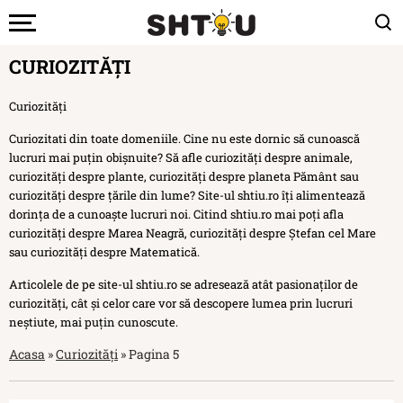
CURIOZITĂȚI
Curiozități
Curiozitati din toate domeniile. Cine nu este dornic să cunoască
lucruri mai puțin obișnuite? Să afle curiozități despre animale,
curiozități despre plante, curiozități despre planeta Pământ sau
curiozități despre țările din lume? Site-ul shtiu.ro îți alimentează
dorința de a cunoaște lucruri noi. Citind shtiu.ro mai poți afla
curiozități despre Marea Neagră, curiozități despre Ștefan cel Mare
sau curiozități despre Matematică.
Articolele de pe site-ul shtiu.ro se adresează atât pasionaților de
curiozități, cât și celor care vor să descopere lumea prin lucruri
neștiute, mai puțin cunoscute.
Acasa
»
Curiozități
»
Pagina 5