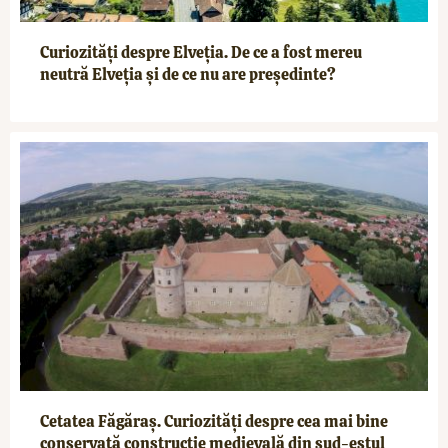
Curiozități despre Elveția. De ce a fost mereu
neutră Elveția și de ce nu are președinte?
Cetatea Făgăraș. Curiozități despre cea mai bine
conservată construcție medievală din sud-estul