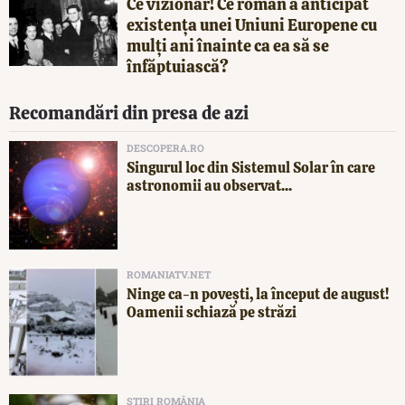
Ce vizionar! Ce român a anticipat
existența unei Uniuni Europene cu
mulți ani înainte ca ea să se
înfăptuiască?
Recomandări din presa de azi
DESCOPERA.RO
Singurul loc din Sistemul Solar în care
astronomii au observat...
ROMANIATV.NET
Ninge ca-n povești, la început de august!
Oamenii schiază pe străzi
ȘTIRI ROMÂNIA