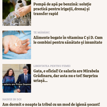
Pompă de apă pe benzină: soluție
practică pentru irigații, drenaj și
transfer rapid
TE MĂNÂNC
Alimente bogate în vitamina C și D. Cum
le combini pentru sănătate și imunitate
LIBERTATEA PENTRU FEMEI
Gata, e oficial! Ce salariu are Mirabela
Grădinaru, dar asta nu e tot! Surpriza
uriașă...
HAIHUI IN DOI
Am dormit o noapte la tribul cu un mod de igienă șocant!