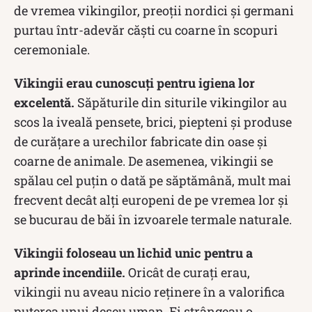
de vremea vikingilor, preoții nordici și germani
purtau într-adevăr căști cu coarne în scopuri
ceremoniale.
Vikingii erau cunoscuți pentru igiena lor
excelentă.
Săpăturile din siturile vikingilor au
scos la iveală pensete, brici, piepteni și produse
de curățare a urechilor fabricate din oase și
coarne de animale. De asemenea, vikingii se
spălau cel puțin o dată pe săptămână, mult mai
frecvent decât alți europeni de pe vremea lor și
se bucurau de băi în izvoarele termale naturale.
Vikingii foloseau un lichid unic pentru a
aprinde incendiile.
Oricât de curați erau,
vikingii nu aveau nicio reținere în a valorifica
puterea unui deșeu uman. Ei strângeau o