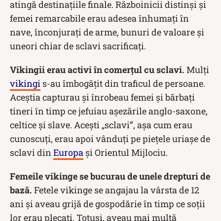
atingă destinațiile finale. Războinicii distinși și
femei remarcabile erau adesea înhumați în
nave, înconjurați de arme, bunuri de valoare și
uneori chiar de sclavi sacrificați.
Vikingii erau activi în comerțul cu sclavi.
Mulți
vikingi
s-au îmbogățit din traficul de persoane.
Aceștia capturau și înrobeau femei și bărbați
tineri în timp ce jefuiau așezările anglo-saxone,
celtice și slave. Acești „sclavi”, așa cum erau
cunoscuți, erau apoi vânduți pe piețele uriașe de
sclavi din
Europa
și Orientul Mijlociu.
Femeile vikinge se bucurau de unele drepturi de
bază.
Fetele vikinge se angajau la vârsta de 12
ani și aveau grijă de gospodărie în timp ce soții
lor erau plecați. Totuși, aveau mai multă