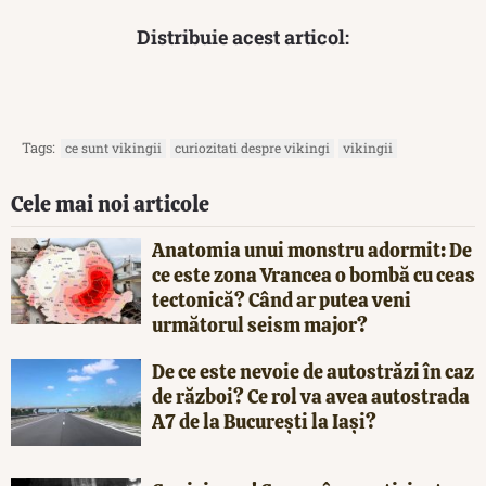
Distribuie acest articol:
Tags:
ce sunt vikingii
curiozitati despre vikingi
vikingii
Cele mai noi articole
Anatomia unui monstru adormit: De
ce este zona Vrancea o bombă cu ceas
tectonică? Când ar putea veni
următorul seism major?
De ce este nevoie de autostrăzi în caz
de război? Ce rol va avea autostrada
A7 de la București la Iași?