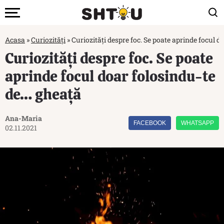
Acasa
»
Curiozități
»
Curiozități despre foc. Se poate aprinde focul 
Curiozități despre foc. Se poate
aprinde focul doar folosindu-te
de… gheață
Ana-Maria
FACEBOOK
WHATSAPP
02.11.2021