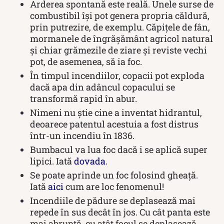
Arderea spontană este reală. Unele surse de
combustibil își pot genera propria căldură,
prin putrezire, de exemplu. Căpițele de fân,
mormanele de îngrășământ agricol natural
și chiar grămezile de ziare și reviste vechi
pot, de asemenea, să ia foc.
În timpul incendiilor, copacii pot exploda
dacă apa din adâncul copacului se
transformă rapid în abur.
Nimeni nu știe cine a inventat hidrantul,
deoarece patentul acestuia a fost distrus
într-un incendiu în 1836.
Bumbacul va lua foc dacă i se aplică super
lipici. Iată
dovada
.
Se poate aprinde un foc folosind gheață.
Iată
aici
cum are loc fenomenul!
Incendiile de pădure se deplasează mai
repede în sus decât în ​​jos. Cu cât panta este
mai abruptă, cu atât focul se deplasează