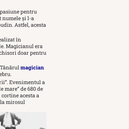
o pasiune pentru
 numele și l-a
udin. Astfel, acesta
alizat în
le. Magicianul era
închisori doar pentru
. Tânărul
magician
ebru.
rii”. Evenimentul a
de mare” de 680 de
i cortine acesta a
 la mirosul