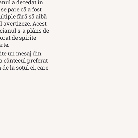
anul a decedat în
se pare că a fost
ltiple fără să aibă
l avertizeze. Acest
icianul s-a plâns de
orât de spirite
rte.
mite un mesaj din
a cântecul preferat
de la soțul ei, care