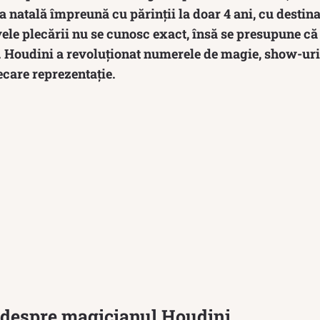
ra natală împreună cu părinții la doar 4 ani, cu destina
ele plecării nu se cunosc exact, însă se presupune c
e. Houdini a revoluționat numerele de magie, show-uri
ecare reprezentație.
i despre magicianul Houdini