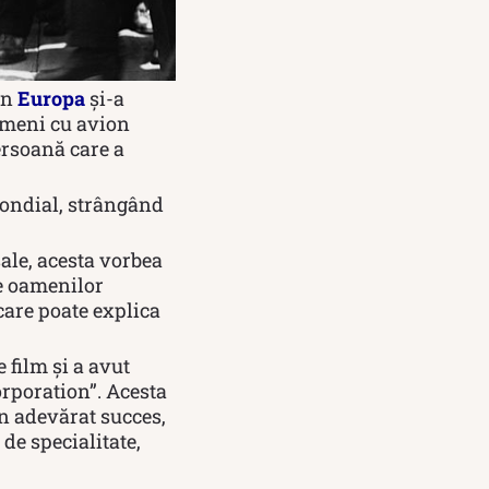
 în
Europa
și-a
ameni cu avion
persoană care a
Mondial, strângând
ale, acesta vorbea
le oamenilor
 care poate explica
 film și a avut
orporation”. Acesta
un adevărat succes,
de specialitate,