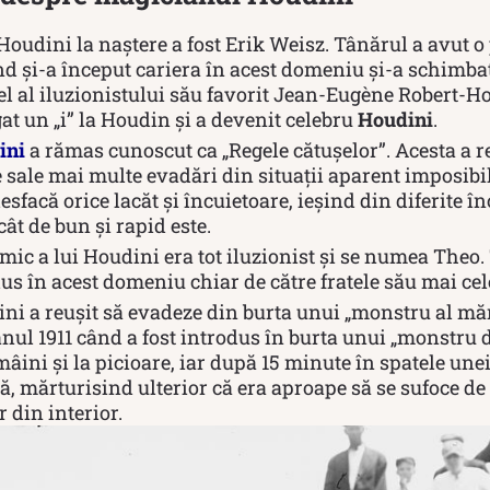
Houdini la naștere a fost Erik Weisz. Tânărul a avut 
nd și-a început cariera în acest domeniu și-a schimbat
el al iluzionistului său favorit Jean-Eugène Robert-Ho
t un „i” la Houdin și a devenit celebru
Houdini
.
ini
a rămas cunoscut ca „Regele cătușelor”. Acesta a re
 sale mai multe evadări din situații aparent imposibi
desfacă orice lacăt și încuietoare, ieșind din diferite 
cât de bun și rapid este.
mic a lui Houdini era tot iluzionist și se numea Theo
dus în acest domeniu chiar de către fratele său mai cel
ni a reușit să evadeze din burta unui „monstru al mă
anul 1911 când a fost introdus în burta unui „monstru 
 mâini și la picioare, iar după 15 minute în spatele une
să, mărturisind ulterior că era aproape să se sufoce de
 din interior.