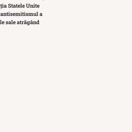
ția Statele Unite
ă antisemitismul a
le sale atrăgând