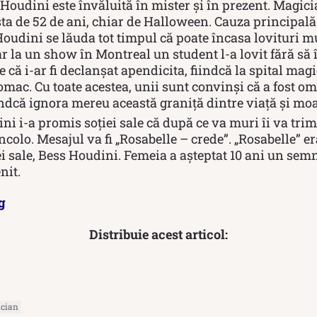
Houdini este învăluită în mister și în prezent. Magici
sta de 52 de ani, chiar de Halloween. Cauza principală 
Houdini se lăuda tot timpul că poate încasa lovituri mu
r la un show în Montreal un student l-a lovit fără să î
e că i-ar fi declanșat apendicita, fiindcă la spital mag
omac. Cu toate acestea, unii sunt convinși că a fost om
indcă ignora mereu această graniță dintre viață și moa
i i-a promis soţiei sale că după ce va muri îi va tri
colo. Mesajul va fi „Rosabelle – crede”. „Rosabelle” er
i sale, Bess Houdini. Femeia a așteptat 10 ani un semn 
nit.
g
Distribuie acest articol:
cian