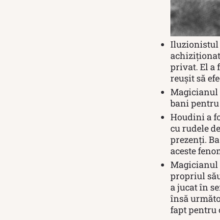
Iluzionistul
achiziţiona
privat. El a
reușit să ef
Magicianul 
bani pentru 
Houdini a fo
cu rudele de
prezenți. Ba
aceste feno
Magicianul ş
propriul său
a jucat în s
însă următoa
fapt pentru 