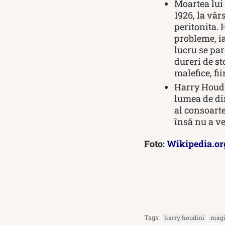
Moartea lui 
1926, la vâr
peritonita. 
probleme, ia
lucru se par
dureri de st
malefice, fi
Harry Houdin
lumea de din
al consoarte
însă nu a ve
Foto:
Wikipedia.or
Tags:
harry houdini
magi