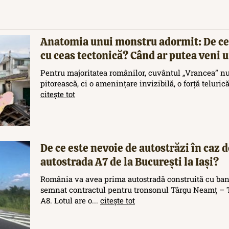
Anatomia unui monstru adormit: De ce
cu ceas tectonică? Când ar putea veni
Pentru majoritatea românilor, cuvântul „Vrancea” nu
pitorească, ci o amenințare invizibilă, o forță teluric
citește tot
De ce este nevoie de autostrăzi în caz d
autostrada A7 de la București la Iași?
România va avea prima autostradă construită cu ban
semnat contractul pentru tronsonul Târgu Neamț – T
A8. Lotul are o...
citește tot