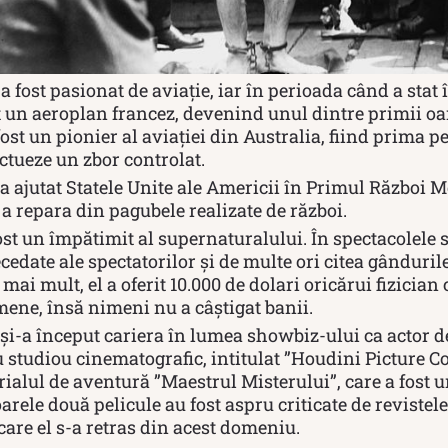
 a fost pasionat de aviație, iar în perioada când a stat
t un aeroplan francez, devenind unul dintre primii o
 fost un pionier al aviației din Australia, fiind prima 
ectueze un zbor controlat.
a ajutat Statele Unite ale Americii în Primul Război 
a repara din pagubele realizate de război.
st un împătimit al supernaturalului. În spectacolele s
cedate ale spectatorilor și de multe ori citea gânduri
 mai mult, el a oferit 10.000 de dolari oricărui fizician
mene, însă nimeni nu a câștigat banii.
i-a început cariera în lumea showbiz-ului ca actor de
 studiou cinematografic, intitulat ”Houdini Picture C
erialul de aventură ”Maestrul Misterului”, care a fost 
rele două pelicule au fost aspru criticate de revistele 
care el s-a retras din acest domeniu.