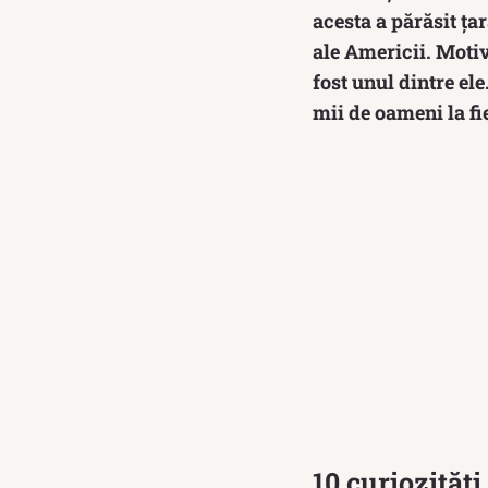
acesta a părăsit ța
ale Americii. Motiv
fost unul dintre el
mii de oameni la fi
10 curiozităț