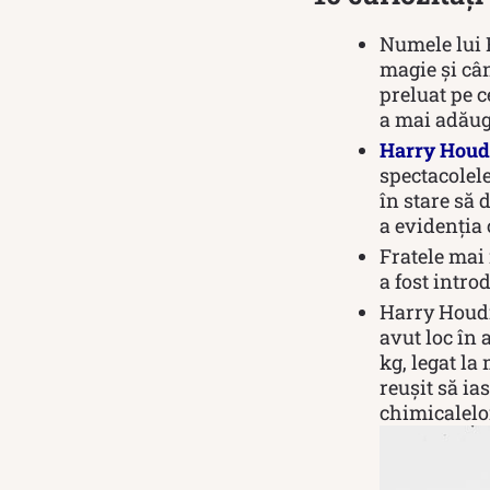
Numele lui 
magie și câ
preluat pe c
a mai adăuga
Harry Houd
spectacolele
în stare să 
a evidenția 
Fratele mai 
a fost intro
Harry Houdi
avut loc în 
kg, legat la
reușit să ia
chimicalelor