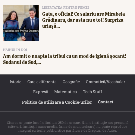
LIBERTATEA PENTRU FEMEI
Gata, e oficial! Ce salariu are Mirabela
Grădinaru, dar asta nu e tot! Surpriza
uriașă...
HAIHUI IN DOI
Am dormit o noapte la tribul cu un mod de igienă șocant!
Sudanul de Sud,...
Istorie
Care e diferența
Geografie
Gramatică/Vocabular
Expresii
Matematica
Tech Stuff
Contact
Politica de utilizare a Cookie‐urilor
Citarea se poate face în limita a 250 de semne. Nici o instituţie sau persoană
(site-uri, instituţii mass-media, firme de monitorizare) nu poate reproduce
integral scrierile publicistice purtătoare de Drepturi de Autor.