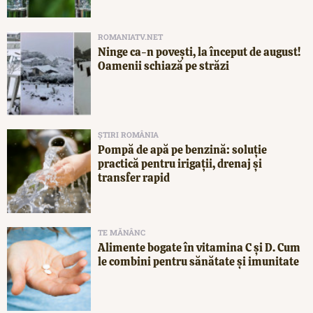
ROMANIATV.NET
Ninge ca-n povești, la început de august!
Oamenii schiază pe străzi
ȘTIRI ROMÂNIA
Pompă de apă pe benzină: soluție
practică pentru irigații, drenaj și
transfer rapid
TE MĂNÂNC
Alimente bogate în vitamina C și D. Cum
le combini pentru sănătate și imunitate