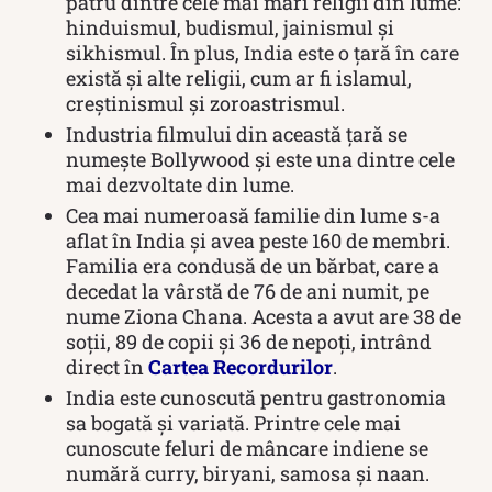
patru dintre cele mai mari religii din lume:
hinduismul, budismul, jainismul și
sikhismul. În plus, India este o țară în care
există și alte religii, cum ar fi islamul,
creștinismul și zoroastrismul.
Industria filmului din această țară se
numește Bollywood și este una dintre cele
mai dezvoltate din lume.
Cea mai numeroasă familie din lume s-a
aflat în India și avea peste 160 de membri.
Familia era condusă de un bărbat, care a
decedat la vârstă de 76 de ani numit, pe
nume Ziona Chana. Acesta a avut are 38 de
soții, 89 de copii și 36 de nepoți, intrând
direct în
Cartea Recordurilor
.
India este cunoscută pentru gastronomia
sa bogată și variată. Printre cele mai
cunoscute feluri de mâncare indiene se
numără curry, biryani, samosa și naan.