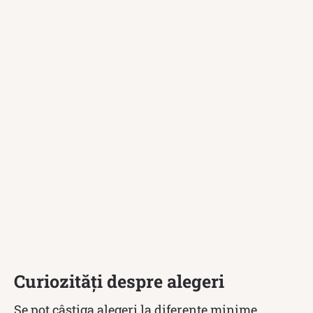
Curiozități despre alegeri
Se pot câștiga alegeri la diferențe minime.