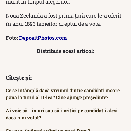
murit în timpul alegerilor.
Noua Zeelandă a fost prima ţară care le-a oferit
în anul 1893 femeilor dreptul de a vota.
Foto:
DepositPhotos.com
Distribuie acest articol:
Citește și:
Ce se întâmplă dacă vreunul dintre candidați moare
până la turul al II-lea? Cine ajunge președinte?
Ai voie să-i înjuri sau să-i critici pe candidații aleși
dacă n-ai votat?
Ce se va întâmpla când va muri Papa?