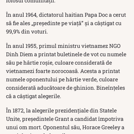
folosul comunităţii.
În anul 1964, dictatorul haitian Papa Doc a cerut
să fie ales „preşedinte pe viaţă” şi a câştigat cu
99,9% din voturi.
În anul 1955, primul ministru vietnamez NGO
Dinh Diem a printat buletinele de vot cu numele
său pe hârtie roşie, culoare considerată de
vietnamezi foarte norocoasă. Acesta a printat
numele oponentului pe hârtie verde, culoare
considerată aducătoare de ghinion. Bineînţeles
că a câştigat alegerile.
În 1872, la alegerile prezidenţiale din Statele
Unite, preşedintele Grant a candidat împotriva
unui om mort. Oponentul său, Horace Greeley a