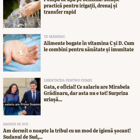
practică pentru irigații, drenaj și
transfer rapid
TE MĂNÂNC
Alimente bogate în vitamina C și D. Cum
le combini pentru sănătate și imunitate
LIBERTATEA PENTRU FEMEI
Gata, e oficial! Ce salariu are Mirabela
Grădinaru, dar asta nu e tot! Surpriza
uriașă...
HAIHUI IN DOI
Am dormit o noapte la tribul cu un mod de igienă șocant!
Sudanul de Sud,...