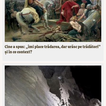
Cine a spus: „îmi place trădarea, dar urăsc pe trădători”
și în ce context?