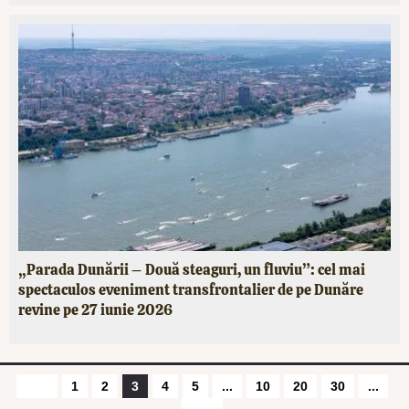
„Parada Dunării – Două steaguri, un fluviu”: cel mai
spectaculos eveniment transfrontalier de pe Dunăre
revine pe 27 iunie 2026
1
2
3
4
5
...
10
20
30
...