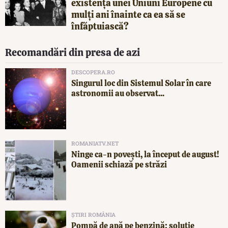
existența unei Uniuni Europene cu
mulți ani înainte ca ea să se
înfăptuiască?
Recomandări din presa de azi
DESCOPERA.RO
Singurul loc din Sistemul Solar în care
astronomii au observat...
ROMANIATV.NET
Ninge ca-n povești, la început de august!
Oamenii schiază pe străzi
ȘTIRI ROMÂNIA
Pompă de apă pe benzină: soluție