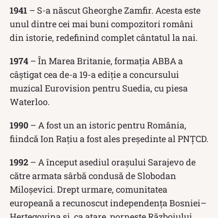
1941
– S-a născut Gheorghe Zamfir. Acesta este
unul dintre cei mai buni compozitori români
din istorie, redefinind complet cântatul la nai.
1974
– În Marea Britanie, formația ABBA a
câștigat cea de-a 19-a ediție a concursului
muzical Eurovision pentru Suedia, cu piesa
Waterloo.
1990
– A fost un an istoric pentru România,
fiindcă Ion Rațiu a fost ales președinte al PNȚCD.
1992
– A început asediul orașului Sarajevo de
către armata sârbă condusă de Slobodan
Miloșevici. Drept urmare, comunitatea
europeană a recunoscut independența Bosniei–
Herțegovina și, ca atare, pornește Războiului