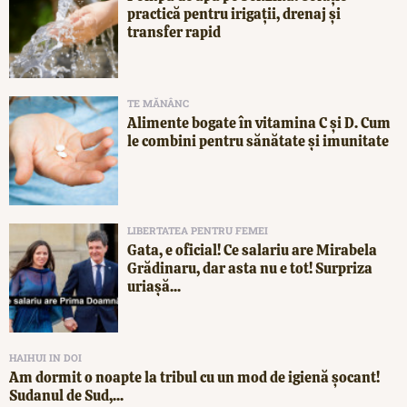
practică pentru irigații, drenaj și
transfer rapid
TE MĂNÂNC
Alimente bogate în vitamina C și D. Cum
le combini pentru sănătate și imunitate
LIBERTATEA PENTRU FEMEI
Gata, e oficial! Ce salariu are Mirabela
Grădinaru, dar asta nu e tot! Surpriza
uriașă...
HAIHUI IN DOI
Am dormit o noapte la tribul cu un mod de igienă șocant!
Sudanul de Sud,...