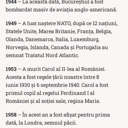
1944
– La această dată, Bucureștiul a fost
bombardat masiv de aviația anglo-americană.
1949
– A luat naștere NATO, după ce 12 națiuni,
Statele Unite, Marea Britanie, Franța, Belgia,
Olanda, Danemarca, Italia, Luxemburg,
Norvegia, Islanda, Canada și Portugalia au
semnat Tratatul Nord Atlantic.
1953
– A murit Carol al II-lea al României.
Acesta a fost regele țării noastre între 8
iunie 1930 și 6 septembrie 1940. Carol a fost
primul copil al regelui Ferdinand I al
României și al soției sale, regina Maria.
1958
– În acest an a fost afișat pentru prima
dată, la Londra, semnul păcii.