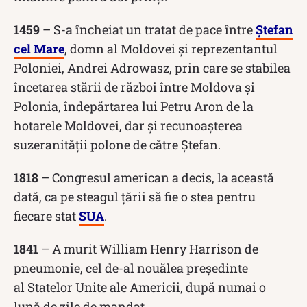
1459
– S-a încheiat un tratat de pace între
Ștefan
cel Mare
, domn al Moldovei și reprezentantul
Poloniei, Andrei Adrowasz, prin care se stabilea
încetarea stării de război între Moldova și
Polonia, îndepărtarea lui Petru Aron de la
hotarele Moldovei, dar și recunoașterea
suzeranității polone de către Ștefan.
1818
– Congresul american a decis, la această
dată, ca pe steagul țării să fie o stea pentru
fiecare stat
SUA
.
1841
– A murit William Henry Harrison de
pneumonie, cel de-al nouălea președinte
al Statelor Unite ale Americii, după numai o
lună de zile de mandat.