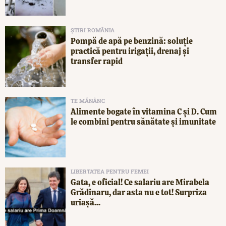
ȘTIRI ROMÂNIA
Pompă de apă pe benzină: soluție
practică pentru irigații, drenaj și
transfer rapid
TE MĂNÂNC
Alimente bogate în vitamina C și D. Cum
le combini pentru sănătate și imunitate
LIBERTATEA PENTRU FEMEI
Gata, e oficial! Ce salariu are Mirabela
Grădinaru, dar asta nu e tot! Surpriza
uriașă...