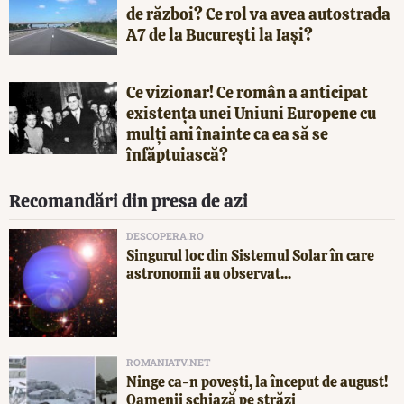
de război? Ce rol va avea autostrada
A7 de la București la Iași?
Ce vizionar! Ce român a anticipat
existența unei Uniuni Europene cu
mulți ani înainte ca ea să se
înfăptuiască?
Recomandări din presa de azi
DESCOPERA.RO
Singurul loc din Sistemul Solar în care
astronomii au observat...
ROMANIATV.NET
Ninge ca-n povești, la început de august!
Oamenii schiază pe străzi