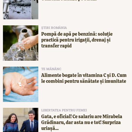
ȘTIRI ROMÂNIA
Pompă de apă pe benzină: soluție
practică pentru irigații, drenaj și
transfer rapid
TE MĂNÂNC
Alimente bogate în vitamina C și D. Cum
le combini pentru sănătate și imunitate
LIBERTATEA PENTRU FEMEI
Gata, e oficial! Ce salariu are Mirabela
Grădinaru, dar asta nu e tot! Surpriza
uriașă...