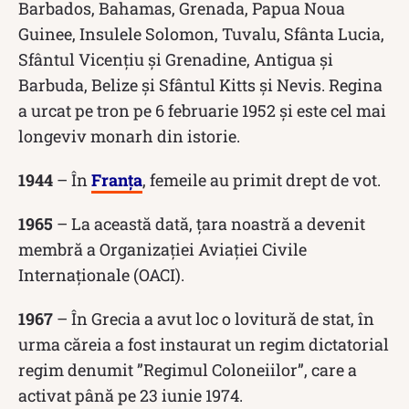
Barbados, Bahamas, Grenada, Papua Noua
Guinee, Insulele Solomon, Tuvalu, Sfânta Lucia,
Sfântul Vicențiu și Grenadine, Antigua și
Barbuda, Belize și Sfântul Kitts și Nevis. Regina
a urcat pe tron pe 6 februarie 1952 și este cel mai
longeviv monarh din istorie.
1944
– În
Franța
, femeile au primit drept de vot.
1965
– La această dată, țara noastră a devenit
membră a Organizației Aviației Civile
Internaționale (OACI).
1967
– În Grecia a avut loc o lovitură de stat, în
urma căreia a fost instaurat un regim dictatorial
regim denumit ”Regimul Coloneiilor”, care a
activat până pe 23 iunie 1974.