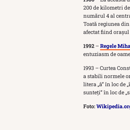
200 de kilometri de 
numărul 4 al centra
Toată regiunea din 
afectat fiind orașul 
1992
–
Regele Miha
entuziasm de oame
1993 – Curtea Cons
a stabili normele o
litera „â” în loc de
sunteți” în loc de „s
Foto:
Wikipedia.or