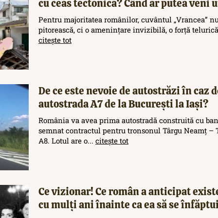
cu ceas tectonică? Când ar putea veni
Pentru majoritatea românilor, cuvântul „Vrancea” nu
pitorească, ci o amenințare invizibilă, o forță teluric
citește tot
De ce este nevoie de autostrăzi în caz d
autostrada A7 de la București la Iași?
România va avea prima autostradă construită cu ban
semnat contractul pentru tronsonul Târgu Neamț – T
A8. Lotul are o...
citește tot
Ce vizionar! Ce român a anticipat exis
cu mulți ani înainte ca ea să se înfăptu