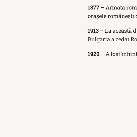
1877
– Armata româ
orașele românești 
1913
– La această d
Bulgaria a cedat Ro
1920
– A fost înfiin