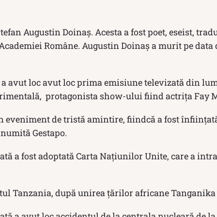
efan Augustin Doinaș. Acesta a fost poet, eseist, tradu
 Academiei Române. Augustin Doinaș a murit pe data d
.
 a avut loc avut loc prima emisiune televizată din lum
imentală, protagonista show-ului fiind actrița Fay 
 eveniment de tristă amintire, fiindcă a fost înființată
 numită Gestapo.
tă a fost adoptată Carta Națiunilor Unite, care a intra
tul Tanzania, după unirea țărilor africane Tanganika 
ată a avut loc accidentul de la centrala nucleară de l