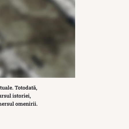
tuale. Totodată,
rsul istoriei,
mersul omenirii.