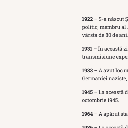
1922
– S-a născut Șt
politic, membru al
vârsta de 80 de ani
1931
– În această zi
transmisiune exper
1933
– A avut loc un
Germaniei naziste,
1945
– La această da
octombrie 1945.
1964
– A apărut sta
1986
– La această d