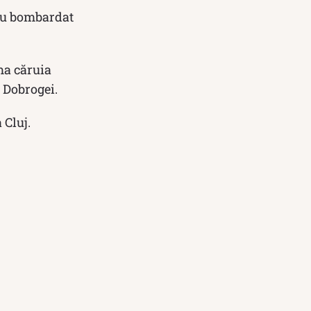
 au bombardat
ma căruia
l Dobrogei.
 Cluj.