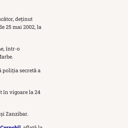
cător, deținut
e 25 mai 2002, la
e, într-o
Marbe.
 poliția secretă a
t în vigoare la 24
și Zanzibar.
a
Cernobîl
, aflată la