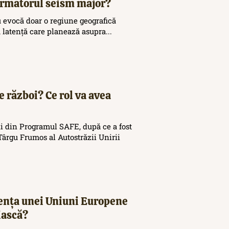
 următorul seism major?
 evocă doar o regiune geografică
ă latență care planează asupra...
e război? Ce rol va avea
i din Programul SAFE, după ce a fost
ârgu Frumos al Autostrăzii Unirii
tența unei Uniuni Europene
iască?