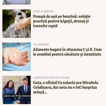
ȘTIRI ROMÂNIA
Pompă de apă pe benzină: soluție
practică pentru irigații, drenaj și
transfer rapid
TE MĂNÂNC
Alimente bogate în vitamina C și D. Cum
le combini pentru sănătate și imunitate
LIBERTATEA PENTRU FEMEI
Gata, e oficial! Ce salariu are Mirabela
Grădinaru, dar asta nu e tot! Surpriza
uriașă...