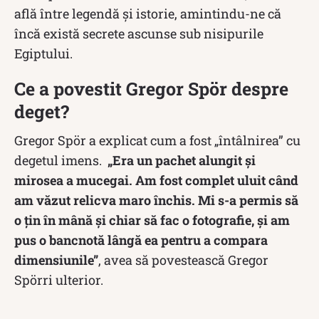
află între legendă și istorie, amintindu-ne că
încă există secrete ascunse sub nisipurile
Egiptului.
Ce a povestit Gregor Spör despre
deget?
Gregor Spör a explicat cum a fost „întâlnirea” cu
degetul imens.
„Era un pachet alungit și
mirosea a mucegai. Am fost complet uluit când
am văzut relicva maro închis. Mi s-a permis să
o țin în mână și chiar să fac o fotografie, și am
pus o bancnotă lângă ea pentru a compara
dimensiunile”
, avea să povestească Gregor
Spörri ulterior.