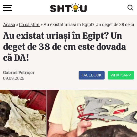
Acasa
»
Ca să știm
»
Au existat uriași în Egipt? Un deget de 38 de c
Au existat uriași în Egipt? Un
deget de 38 de cm este dovada
că DA!
Gabriel Petrișor
FACEBOOK
WHATSAPP
09.09.2025