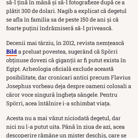
să-l țină în mână și să-l fotografieze după ce a
plătit 300 de dolari. Nagib a explicat că degetul
se afla în familia sa de peste 150 de ani și că
foarte puțini îndrăzniseră să-l privească.
Decenii mai târziu, în 2012, revista nemțească
Bild
a preluat povestea, sugerând că Spörri
obținuse dovezi că giganții ar fi putut exista în
Egipt. Arheologia oficială exclude această
posibilitate, dar cronicari antici precum Flavius ​​
Josephus vorbeau deja despre oameni colosali a
căror voce singură îngheța sângele. Pentru
Spörri, acea întâlnire i-a schimbat viața.
Acesta nu a mai văzut niciodată degetul, dar
nici nu l-a putut uita. Până în ziua de azi, acea
descoperire rămâne un mister deschis, care se