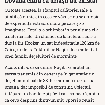
Dovada clară că uriașii au existat
Cu toate acestea, la sfârșitul călătoriei sale, a
simțit că nimic din ceea ce văzuse nu se apropia
de experiența extraordinară pe care și-o
imaginase. Totul s-a schimbat în penultima zi a
călătoriei sale. Un chelner de la hotelul său l-a
dus la Bir Hooker, un sat îndepărtat la 120 km de
Cairo, unde l-a întâlnit pe Nagib, descendent al
unei familii de jefuitori de morminte.
Acolo, într-o casă umilă, Nagib i-a arătat un
secret transmis din generație în generație: un
deget mumificat de 38 de centimetri, de formă
umană, dar imposibil de construit. Obiectul,
înfășurat în bandaje și păzit ca o comoară, arăta
ca ceva desprins dintr-un mit. Spörri a reușit