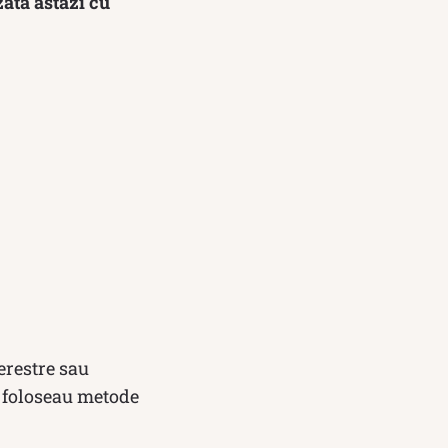
zată astăzi cu
erestre sau
i foloseau metode