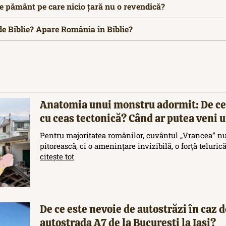
e pământ pe care nicio țară nu o revendică?
 de Biblie? Apare România în Biblie?
Anatomia unui monstru adormit: De ce
cu ceas tectonică? Când ar putea veni
Pentru majoritatea românilor, cuvântul „Vrancea” nu
pitorească, ci o amenințare invizibilă, o forță teluric
citește tot
De ce este nevoie de autostrăzi în caz d
autostrada A7 de la București la Iași?