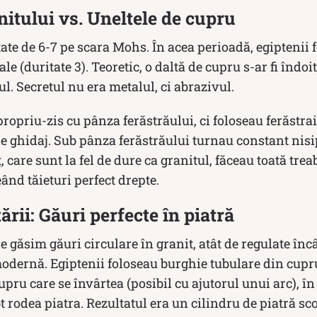
nitului vs. Uneltele de cupru
tate de 6-7 pe scara Mohs. În acea perioadă, egiptenii 
 (duritate 3). Teoretic, o daltă de cupru s-ar fi îndoi
ul. Secretul nu era metalul, ci abrazivul.
propriu-zis cu pânza ferăstrăului, ci foloseau ferăstra
 de ghidaj. Sub pânza ferăstrăului turnau constant nisi
, care sunt la fel de dure ca granitul, făceau toată treab
ând tăieturi perfect drepte.
rii: Găuri perfecte în piatră
e găsim găuri circulare în granit, atât de regulate încâ
odernă. Egiptenii foloseau burghie tubulare din cupru
upru care se învârtea (posibil cu ajutorul unui arc), în
 rodea piatra. Rezultatul era un cilindru de piatră sco