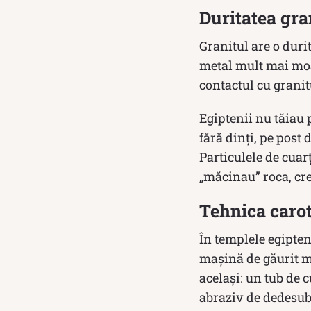
Duritatea gra
Granitul are o duri
metal mult mai moale
contactul cu granit
Egiptenii nu tăiau 
fără dinți, pe post
Particulele de cuarț
„măcinau” roca, cre
Tehnica carotă
În templele egipten
mașină de găurit m
același: un tub de c
abraziv de dedesubt