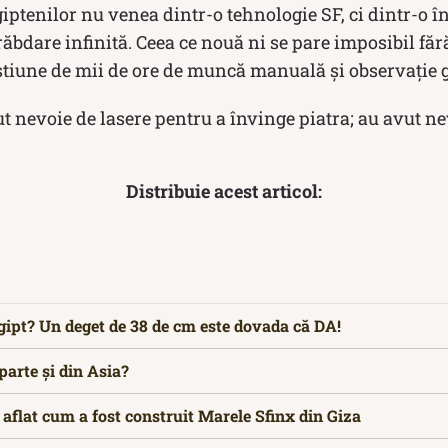
egiptenilor nu venea dintr-o tehnologie SF, ci dintr-o 
răbdare infinită. Ceea ce nouă ni se pare imposibil fără
estiune de mii de ore de muncă manuală și observație 
t nevoie de lasere pentru a învinge piatra; au avut n
Distribuie acest articol:
Egipt? Un deget de 38 de cm este dovada că DA!
parte și din Asia?
 aflat cum a fost construit Marele Sfinx din Giza