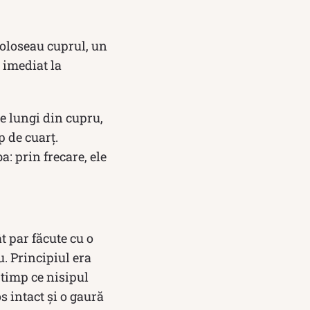
foloseau cuprul, un
t imediat la
ie lungi din cupru,
p de cuarț.
a: prin frecare, ele
t par făcute cu o
. Principiul era
 timp ce nisipul
s intact și o gaură