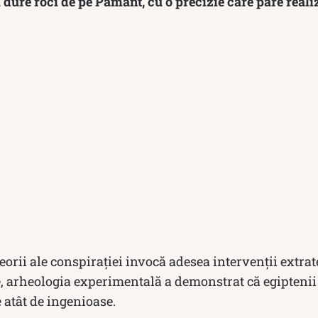
 dure roci de pe Pământ, cu o precizie care pare reali
teorii ale conspirației invocă adesea intervenții extrat
e, arheologia experimentală a demonstrat că egipteni
e atât de ingenioase.