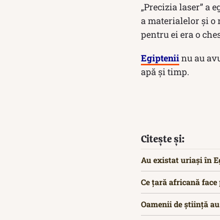
„Precizia laser” a 
a materialelor și o 
pentru ei era o ch
Egiptenii
nu au avu
apă și timp.
Citește și:
Au existat uriași în 
Ce țară africană face 
Oamenii de știință au