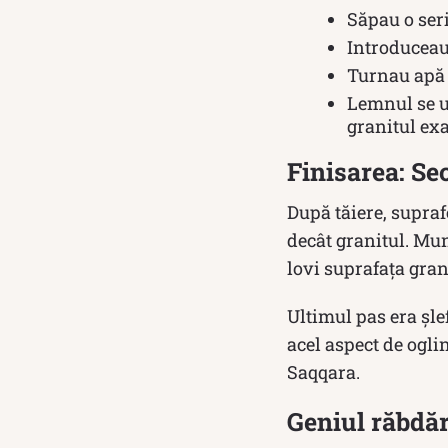
Săpau o seri
Introduceau
Turnau apă 
Lemnul se u
granitul exa
Finisarea: Sec
După tăiere, supraf
decât granitul. Munc
lovi suprafața gra
Ultimul pas era șle
acel aspect de ogli
Saqqara.
Geniul răbdăr