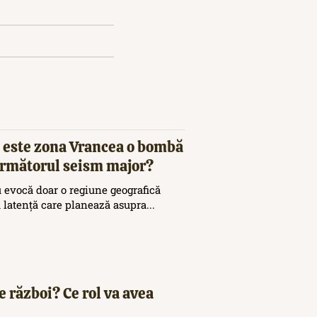
 este zona Vrancea o bombă
 următorul seism major?
 evocă doar o regiune geografică
ă latență care planează asupra...
e război? Ce rol va avea