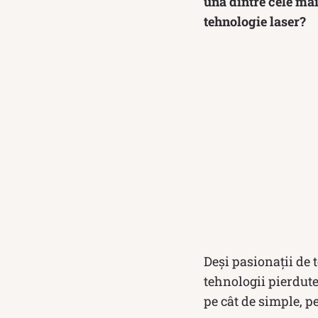
una dintre cele mai
tehnologie laser?
Deși pasionații de 
tehnologii pierdut
pe cât de simple, p