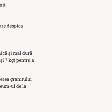
nit.
are despica
nică și mai dură
și 7 kg) pentru a
ferea granitului
peum-ul de la