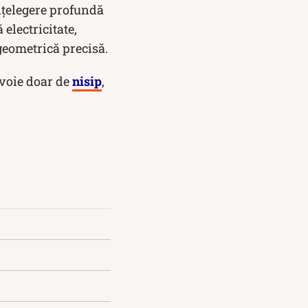
înțelegere profundă
 electricitate,
geometrică precisă.
evoie doar de
nisip
,