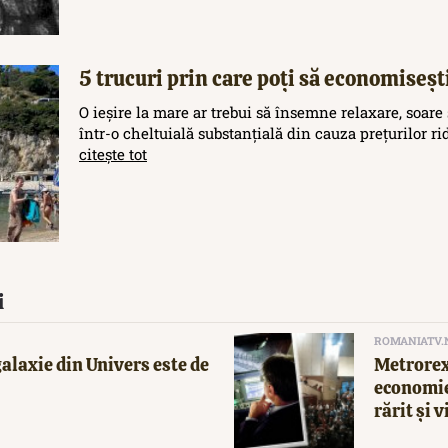
5 trucuri prin care poți să economisești
O ieșire la mare ar trebui să însemne relaxare, soare 
într-o cheltuială substanțială din cauza prețurilor rid
citește tot
i
ROMANIATV.
alaxie din Univers este de
Metrorex
economie
rărit și v