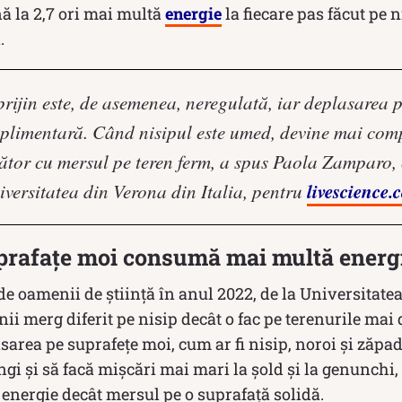
ă la 2,7 ori mai multă
energie
la fiecare pas făcut pe n
.
prijin este, de asemenea, neregulată, iar deplasarea 
uplimentară. Când nisipul este umed, devine mai comp
ător cu mersul pe teren ferm, a spus Paola Zamparo, 
livescience.
versitatea din Verona din Italia, pentru
prafațe moi consumă mai multă energ
de oamenii de știință în anul 2022, de la Universitate
ii merg diferit pe nisip decât o fac pe terenurile mai d
sarea pe suprafețe moi, cum ar fi nisip, noroi și zăpad
ngi și să facă mișcări mai mari la șold și la genunchi, 
energie decât mersul pe o suprafață solidă.