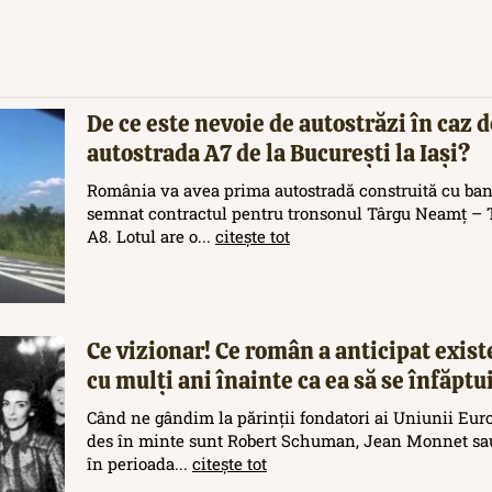
De ce este nevoie de autostrăzi în caz d
autostrada A7 de la București la Iași?
România va avea prima autostradă construită cu ban
semnat contractul pentru tronsonul Târgu Neamț – T
A8. Lotul are o...
citește tot
Ce vizionar! Ce român a anticipat exis
cu mulți ani înainte ca ea să se înfăptu
Când ne gândim la părinții fondatori ai Uniunii Eur
des în minte sunt Robert Schuman, Jean Monnet sau
în perioada...
citește tot