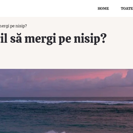
HOME
TOATE
 mergi pe nisip?
cil să mergi pe nisip?