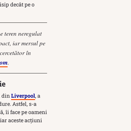
isip decât pe o
pe teren neregulat
act, iar mersul pe
cercetător în
com
.
ie
a din
Liverpool
, a
ure. Astfel, s-a
ă, îi face pe oameni
iar aceste acțiuni