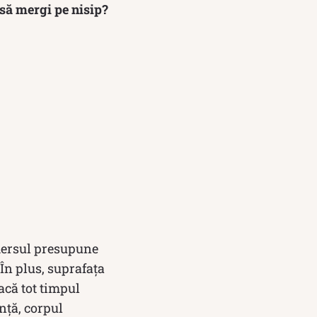
 să mergi pe nisip?
 mersul presupune
 În plus, suprafața
acă tot timpul
ință, corpul