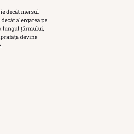
gie decât mersul
e decât alergarea pe
a lungul țărmului,
suprafața devine
.