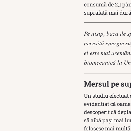
consumă de 2,1 pân
suprafață mai dură
Pe nisip, baza de s
necesită energie s
el este mai asemăn
biomecanică la Uni
Mersul pe su
Un studiu efectuat 
evidențiat că oamen
descoperit că depla
să aibă pași mai lu
folosesc mai multă 