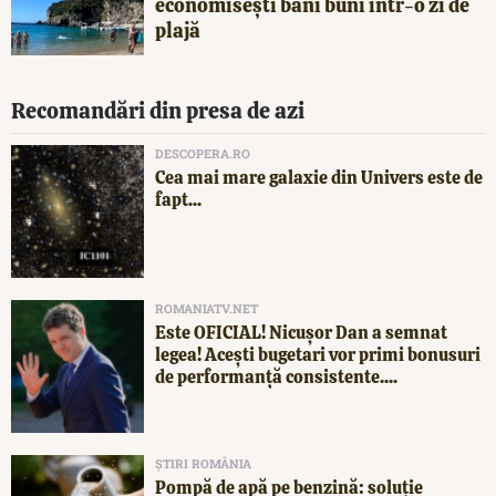
economisești bani buni într-o zi de
plajă
Recomandări din presa de azi
DESCOPERA.RO
Cea mai mare galaxie din Univers este de
fapt...
ROMANIATV.NET
Este OFICIAL! Nicușor Dan a semnat
legea! Acești bugetari vor primi bonusuri
de performanță consistente....
ȘTIRI ROMÂNIA
Pompă de apă pe benzină: soluție