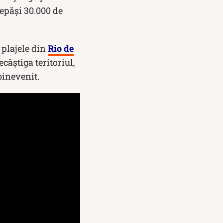
depăși 30.000 de
 plajele din
Rio de
câștiga teritoriul,
binevenit.