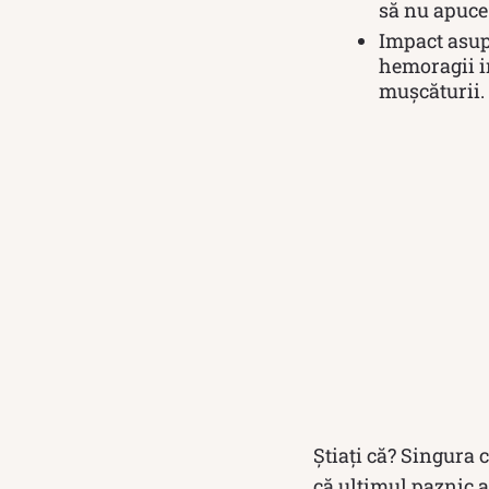
să nu apuce
Impact asup
hemoragii in
mușcăturii.
Știați că? Singura 
că ultimul paznic a