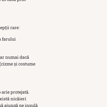
epții rare:
a farului
 dar numai dacă
 (cizme și costume
arie protejată.
xistă nicăieri
 să ajungă pe insulă