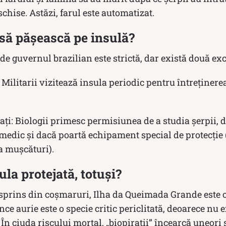
schise. Astăzi, farul este automatizat.
 să pășească pe insulă?
de guvernul brazilian este strictă, dar există două exc
Militarii vizitează insula periodic pentru întreținere
tați: Biologii primesc permisiunea de a studia șerpii,
 medic și dacă poartă echipament special de protecție
la mușcături).
ula protejată, totuși?
sprins din coșmaruri, Ilha da Queimada Grande este o 
ce aurie este o specie critic periclitată, deoarece nu e
În ciuda riscului mortal, „biopirații” încearcă uneori