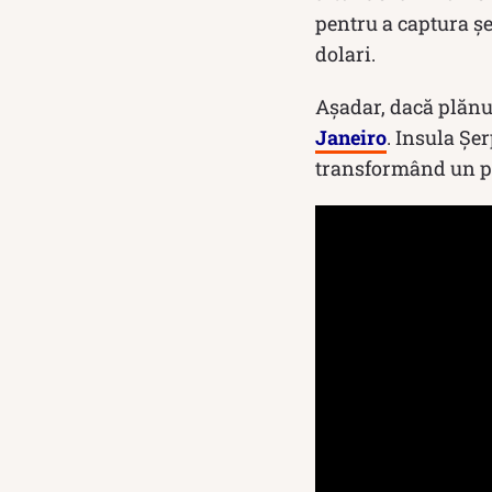
pentru a captura șe
dolari.
Așadar, dacă plănui
Janeiro
. Insula Șe
transformând un pe