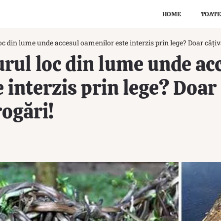
HOME
TOATE
loc din lume unde accesul oamenilor este interzis prin lege? Doar câți
urul loc din lume unde ac
 interzis prin lege? Doar
rogări!