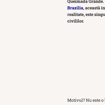
Queimada Grande. S
Brazilia
, această i
realitate, este sin
civililor.
Motivul? Nu este o 