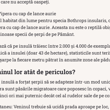
” care nu acceptă oaspeți.
Vipera cu cap de lance aurie
ul habitat din lume pentru specia Bothrops insularis,
a cu cap de lance aurie. Aceasta nu este o reptilă obi
inoase specii de șerpi de pe Pământ.
ază că pe insulă trăiesc între 2.000 și 4.000 de exemp
ă a insulei (doar 43 de hectare), statisticile sunt teri
 șarpe la fiecare metru pătrat în anumite zone ale pădu
inul lor atât de periculos?
 insulă a forțat șerpii să se adapteze într-un mod uni
ra sunt păsările migratoare care poposesc în copaci, 
inci ori mai puternic decât cel al rudelor sale de pe c
ntaneu: Veninul trebuie să ucidă prada aproape pe loc,