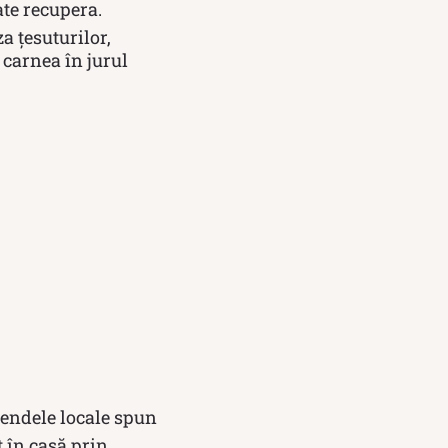
ate recupera.
 țesuturilor,
 carnea în jurul
egendele locale spun
t în casă prin