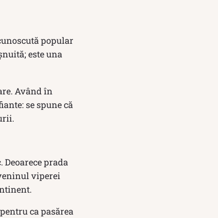
 cunoscută popular
șnuită; este una
lare. Având în
fiante: se spune că
rii.
c. Deoarece prada
veninul viperei
ontinent.
 pentru ca pasărea