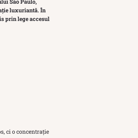
lui São Paulo,
ație luxuriantă. În
is prin lege accesul
s, ci o concentrație