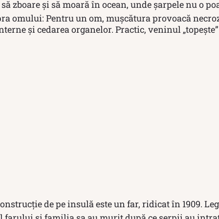
 să zboare și să moară în ocean, unde șarpele nu o po
ra omului: Pentru un om, mușcătura provoacă necroza
terne și cedarea organelor. Practic, veninul „topește”
construcție de pe insulă este un far, ridicat în 1909. L
l farului și familia sa au murit după ce șerpii au intra