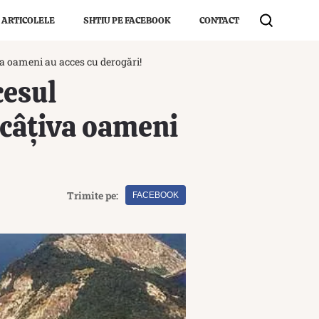
 ARTICOLELE
SHTIU PE FACEBOOK
CONTACT
va oameni au acces cu derogări!
cesul
 câțiva oameni
Trimite pe:
FACEBOOK