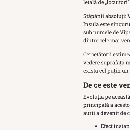
letală de „locuitori
Stăpânii absoluți: 
Insula este singur
sub numele de Viper
dintre cele mai ven
Cercetătorii estime
vedere suprafața mic
există cel puțin un
De ce este ven
Evoluția pe această
principală a acesto
aurii a devenit de c
Efect insta