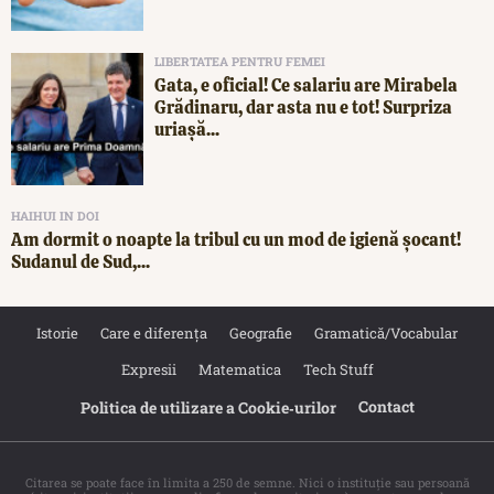
LIBERTATEA PENTRU FEMEI
Gata, e oficial! Ce salariu are Mirabela
Grădinaru, dar asta nu e tot! Surpriza
uriașă...
HAIHUI IN DOI
Am dormit o noapte la tribul cu un mod de igienă șocant!
Sudanul de Sud,...
Istorie
Care e diferența
Geografie
Gramatică/Vocabular
Expresii
Matematica
Tech Stuff
Contact
Politica de utilizare a Cookie‐urilor
Citarea se poate face în limita a 250 de semne. Nici o instituţie sau persoană