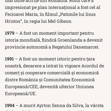
mai bune actrițe din România. Rolul care a
impresionat pe plan internațional a fost cel al
Fecioarei Maria, în filmul „Patimile lui Iisus
Hristos”, în regia lui Mel Gibson.
1979
– A fost un moment important pentru
istoria mondială, fiindcă Groenlanda a devenit
provincie autonomă a Regatului Danemarcei.
1991
– A fost un moment istoric pentru țara
noastră, deoarece a intrat în vigoare Acordul de
comerț și cooperare comercială și economică
dintre România și Comunitatea Economică
Europeană/CEE, devenită ulterior Uniunea
Europeană/UE.
1994
– A murit Ayrton Senna da Silva, la vârsta