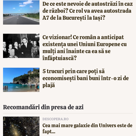
De ce este nevoie de autostrăzi în caz
de război? Ce rol va avea autostrada
A7 de la București la Iași?
Ce vizionar! Ce român a anticipat
existența unei Uniuni Europene cu
mulți ani înainte ca ea să se
înfăptuiască?
5 trucuri prin care poți să
economisești bani buni într-o zi de
plajă
Recomandări din presa de azi
DESCOPERA.RO
Cea mai mare galaxie din Univers este de
fapt...