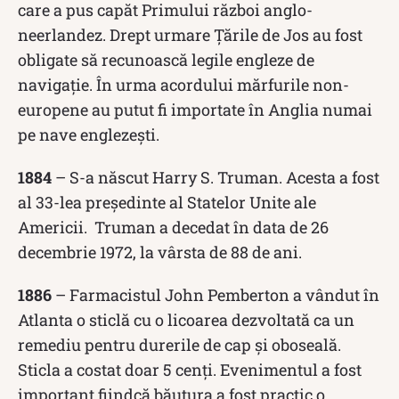
care a pus capăt Primului război anglo-
neerlandez. Drept urmare Țările de Jos au fost
obligate să recunoască legile engleze de
navigație. În urma acordului mărfurile non-
europene au putut fi importate în Anglia numai
pe nave englezești.
1884
– S-a născut Harry S. Truman. Acesta a fost
al 33-lea președinte al Statelor Unite ale
Americii. Truman a decedat în data de 26
decembrie 1972, la vârsta de 88 de ani.
1886
– Farmacistul John Pemberton a vândut în
Atlanta o sticlă cu o licoarea dezvoltată ca un
remediu pentru durerile de cap și oboseală.
Sticla a costat doar 5 cenți. Evenimentul a fost
important fiindcă băutura a fost practic o