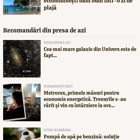
economisești bani buni într-o zi de
plajă
Recomandări din presa de azi
DESCOPERA.RO
Cea mai mare galaxie din Univers este de
fapt...
ROMANIATV.NET
Metrorex, primele măsuri pentru
economie energetică. Trenurile s-au
rărit și vin cu întârziere la ore...
ȘTIRI ROMÂNIA
Pompă de apă pe benzină: soluție