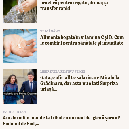
practică pentru irigații, drenaj și
transfer rapid
TE MĂNÂNC
Alimente bogate în vitamina C și D. Cum
le combini pentru sănătate și imunitate
LIBERTATEA PENTRU FEMEI
Gata, e oficial! Ce salariu are Mirabela
Grădinaru, dar asta nu e tot! Surpriza
uriașă...
HAIHUI IN DOI
Am dormit o noapte la tribul cu un mod de igienă șocant!
Sudanul de Sud,...