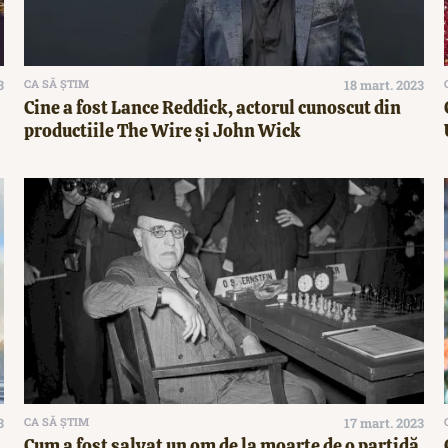
3
CA SĂ ȘTIM
18 mart. 2023
Cine a fost Lance Reddick, actorul cunoscut din
productiile The Wire și John Wick
3
CA SĂ ȘTIM
17 mart. 2023
Cum a fost salvat un om de la moarte de o partidă