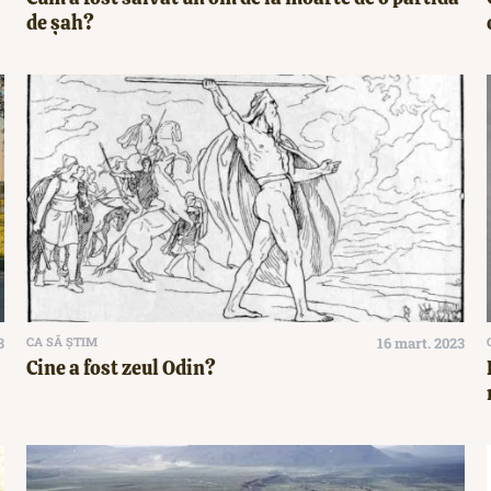
de șah?
3
CA SĂ ȘTIM
16 mart. 2023
Cine a fost zeul Odin?