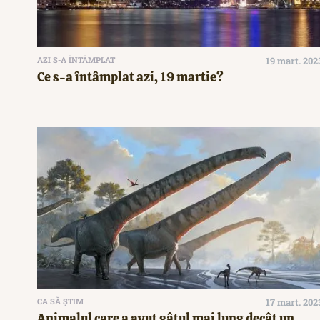
AZI S-A ÎNTÂMPLAT
19 mart. 202
Ce s-a întâmplat azi, 19 martie?
CA SĂ ȘTIM
17 mart. 202
Animalul care a avut gâtul mai lung decât un