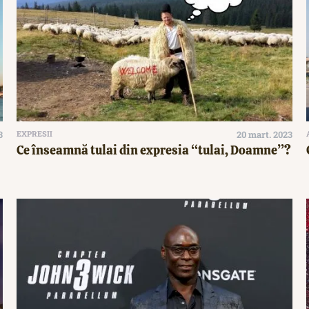
3
EXPRESII
20 mart. 2023
Ce înseamnă tulai din expresia “tulai, Doamne”?