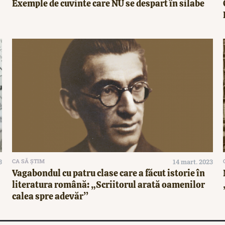
Exemple de cuvinte care NU se despart în silabe
3
CA SĂ ȘTIM
14 mart. 2023
Vagabondul cu patru clase care a făcut istorie în
literatura română: „Scriitorul arată oamenilor
calea spre adevăr”