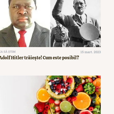
CA SĂ ȘTIM
15 mart. 2023
Adolf Hitler trăiește! Cum este posibil?