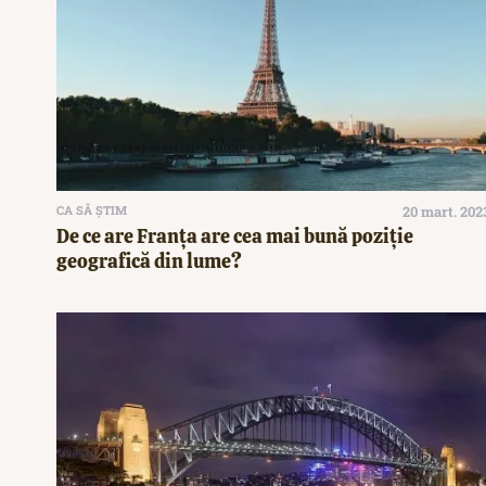
CA SĂ ȘTIM
20 mart. 202
De ce are Franța are cea mai bună poziție
geografică din lume?