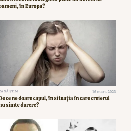
oameni, în Europa?
CA SĂ ȘTIM
16 mart. 2023
De ce ne doare capul, în situația în care creierul
nu simte durere?