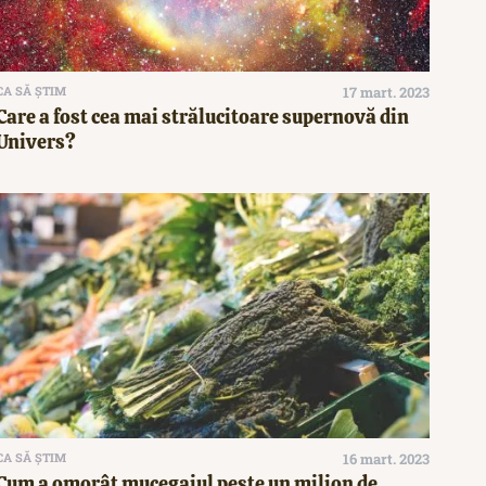
CA SĂ ȘTIM
17 mart. 2023
Care a fost cea mai strălucitoare supernovă din
Univers?
CA SĂ ȘTIM
16 mart. 2023
Cum a omorât mucegaiul peste un milion de