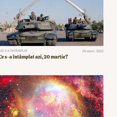
AZI S-A ÎNTÂMPLAT
20 mart. 2023
Ce s-a întâmplat azi, 20 martie?