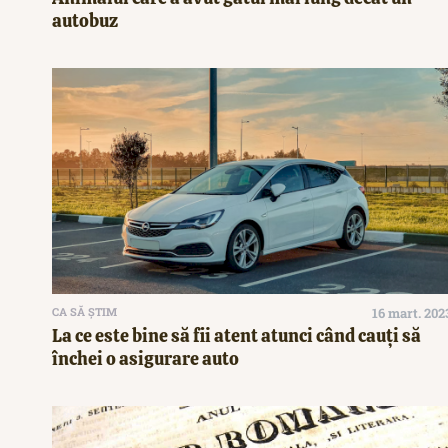
autobuz
CA SĂ ȘTIM
16 mart. 202
La ce este bine să fii atent atunci când cauți să
închei o asigurare auto