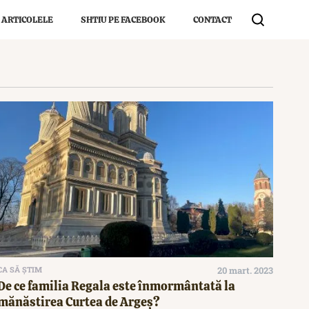
 ARTICOLELE
SHTIU PE FACEBOOK
CONTACT
CA SĂ ȘTIM
20 mart. 2023
De ce familia Regala este înmormântată la
mănăstirea Curtea de Argeș?