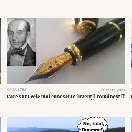
3
CA SĂ ȘTIM
20 mart. 2023
Care sunt cele mai cunoscute invenții românești?