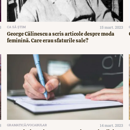
3
CA SĂ ȘTIM
15 mart. 2023
George Călinescu a scris articole despre moda
feminină. Care erau sfaturile sale?
3
GRAMATICĂ/VOCABULAR
14 mart. 2023