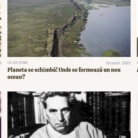
3
CA SĂ ȘTIM
16 mart. 2023
Planeta se schimbă! Unde se formează un nou
ocean?