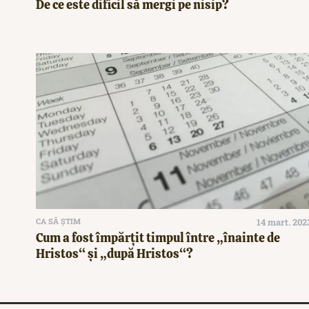
De ce este dificil să mergi pe nisip?
CA SĂ ȘTIM
14 mart. 202
Cum a fost împărțit timpul între „înainte de
Hristos“ şi „după Hristos“?