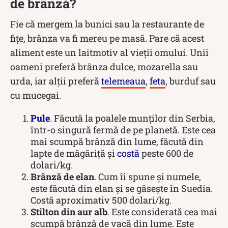
de brânză?
Fie că mergem la bunici sau la restaurante de
fițe, brânza va fi mereu pe masă. Pare că acest
aliment este un laitmotiv al vieții omului. Unii
oameni preferă brânza dulce, mozarella sau
urda, iar alții preferă
telemeaua
,
feta
, burduf sau
cu mucegai.
Pule
. Făcută la poalele munților din Serbia,
într-o singură fermă de pe planetă. Este cea
mai scumpă brânză din lume, făcută din
lapte de măgăriță și
costă
peste 600 de
dolari/kg.
Brânză de elan
. Cum îi spune și numele,
este făcută din elan și se găsește în Suedia.
Costă aproximativ 500 dolari/kg.
Stilton din aur alb
. Este considerată cea mai
scumpă brânză de vacă din lume. Este