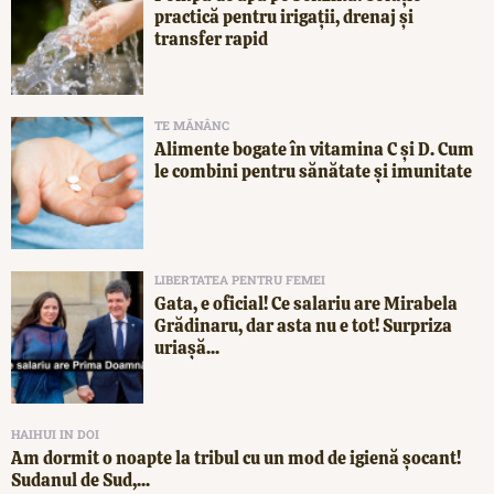
practică pentru irigații, drenaj și
transfer rapid
TE MĂNÂNC
Alimente bogate în vitamina C și D. Cum
le combini pentru sănătate și imunitate
LIBERTATEA PENTRU FEMEI
Gata, e oficial! Ce salariu are Mirabela
Grădinaru, dar asta nu e tot! Surpriza
uriașă...
HAIHUI IN DOI
Am dormit o noapte la tribul cu un mod de igienă șocant!
Sudanul de Sud,...