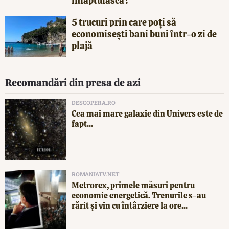
înfăptuiască?
5 trucuri prin care poți să
economisești bani buni într-o zi de
plajă
Recomandări din presa de azi
DESCOPERA.RO
Cea mai mare galaxie din Univers este de
fapt...
ROMANIATV.NET
Metrorex, primele măsuri pentru
economie energetică. Trenurile s-au
rărit și vin cu întârziere la ore...