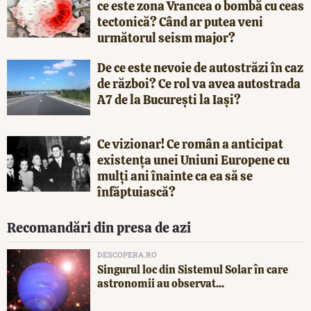
ce este zona Vrancea o bombă cu ceas
tectonică? Când ar putea veni
următorul seism major?
De ce este nevoie de autostrăzi în caz
de război? Ce rol va avea autostrada
A7 de la București la Iași?
Ce vizionar! Ce român a anticipat
existența unei Uniuni Europene cu
mulți ani înainte ca ea să se
înfăptuiască?
Recomandări din presa de azi
DESCOPERA.RO
Singurul loc din Sistemul Solar în care
astronomii au observat...