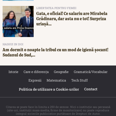
LIBERTATEA PENTRU FEMEI
Gata, e oficial! Ce salariu are Mirabela
Grădinaru, dar asta nu e tot! Surpriza
uriașă...
HAIHUI IN DOI
Am dormit o noapte la tribul cu un mod de igienă șocant!
Sudanul de Sud,...
Istorie
Care e diferența
Geografie
Gramatică/Vocabular
Expresii
Matematica
Tech Stuff
Contact
Politica de utilizare a Cookie‐urilor
Citarea se poate face în limita a 250 de semne. Nici o instituţie sau persoană
(site-uri, instituţii mass-media, firme de monitorizare) nu poate reproduce
integral scrierile publicistice purtătoare de Drepturi de Autor.