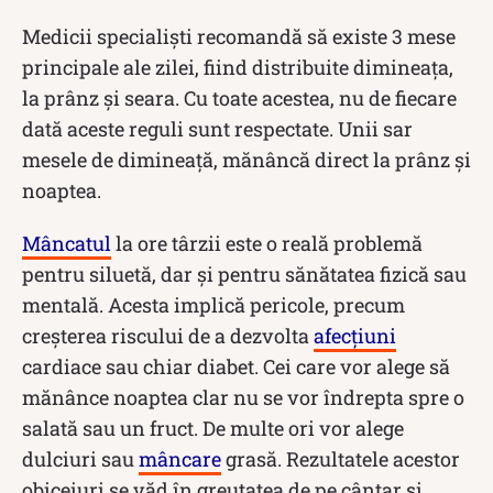
Medicii specialiști recomandă să existe 3 mese
principale ale zilei, fiind distribuite dimineața,
la prânz și seara. Cu toate acestea, nu de fiecare
dată aceste reguli sunt respectate. Unii sar
mesele de dimineață, mănâncă direct la prânz și
noaptea.
Mâncatul
la ore târzii este o reală problemă
pentru siluetă, dar și pentru sănătatea fizică sau
mentală. Acesta implică pericole, precum
creșterea riscului de a dezvolta
afecțiuni
cardiace sau chiar diabet. Cei care vor alege să
mănânce noaptea clar nu se vor îndrepta spre o
salată sau un fruct. De multe ori vor alege
dulciuri sau
mâncare
grasă. Rezultatele acestor
obiceiuri se văd în greutatea de pe cântar și