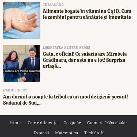
TE MĂNÂNC
Alimente bogate în vitamina C și D. Cum
le combini pentru sănătate și imunitate
LIBERTATEA PENTRU FEMEI
Gata, e oficial! Ce salariu are Mirabela
Grădinaru, dar asta nu e tot! Surpriza
uriașă...
HAIHUI IN DOI
Am dormit o noapte la tribul cu un mod de igienă șocant!
Sudanul de Sud,...
Istorie
Care e diferența
Geografie
Gramatică/Vocabular
Expresii
Matematica
Tech Stuff