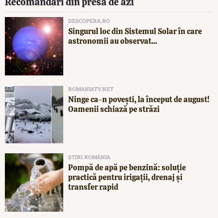
Recomandări din presa de azi
DESCOPERA.RO
Singurul loc din Sistemul Solar în care
astronomii au observat...
ROMANIATV.NET
Ninge ca-n povești, la început de august!
Oamenii schiază pe străzi
ȘTIRI ROMÂNIA
Pompă de apă pe benzină: soluție
practică pentru irigații, drenaj și
transfer rapid