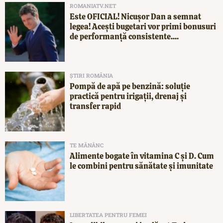
ROMANIATV.NET
Este OFICIAL! Nicușor Dan a semnat
legea! Acești bugetari vor primi bonusuri
de performanță consistente....
ȘTIRI ROMÂNIA
Pompă de apă pe benzină: soluție
practică pentru irigații, drenaj și
transfer rapid
TE MĂNÂNC
Alimente bogate în vitamina C și D. Cum
le combini pentru sănătate și imunitate
LIBERTATEA PENTRU FEMEI