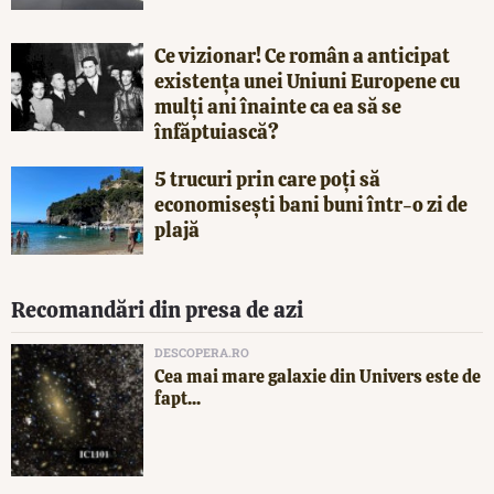
Ce vizionar! Ce român a anticipat
existența unei Uniuni Europene cu
mulți ani înainte ca ea să se
înfăptuiască?
5 trucuri prin care poți să
economisești bani buni într-o zi de
plajă
Recomandări din presa de azi
DESCOPERA.RO
Cea mai mare galaxie din Univers este de
fapt...