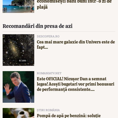
economisești bani buni într-o zi de
plajă
Recomandări din presa de azi
DESCOPERA.RO
Cea mai mare galaxie din Univers este de
fapt...
ROMANIATV.NET
Este OFICIAL! Nicușor Dan a semnat
legea! Acești bugetari vor primi bonusuri
de performanță consistente....
ȘTIRI ROMÂNIA
Pompă de apă pe benzină: soluție