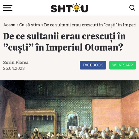
Acasa
»
Ca să știm
»
De ce sultanii erau crescuți în ”cuști” în Imper
De ce sultanii erau crescuți în
”cuști” în Imperiul Otoman?
Sorin Florea
FACEBOOK
WHATSAPP
26.04.2023