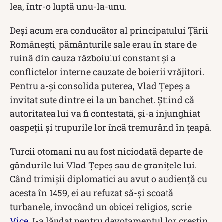
lea, într-o luptă unu-la-unu.
Deși acum era conducător al principatului Țării
Românești, pământurile sale erau în stare de
ruină din cauza războiului constant și a
conflictelor interne cauzate de boierii vrăjitori.
Pentru a-și consolida puterea, Vlad Țepeș a
invitat sute dintre ei la un banchet. Știind că
autoritatea lui va fi contestată, și-a înjunghiat
oaspeții și trupurile lor încă tremurând în țeapă.
Turcii otomani nu au fost niciodată departe de
gândurile lui Vlad Țepeș sau de granițele lui.
Când trimișii diplomatici au avut o audiență cu
acesta în 1459, ei au refuzat să-și scoată
turbanele, invocând un obicei religios, scrie
Vice
. I-a lăudat pentru devotamentul lor creștin,