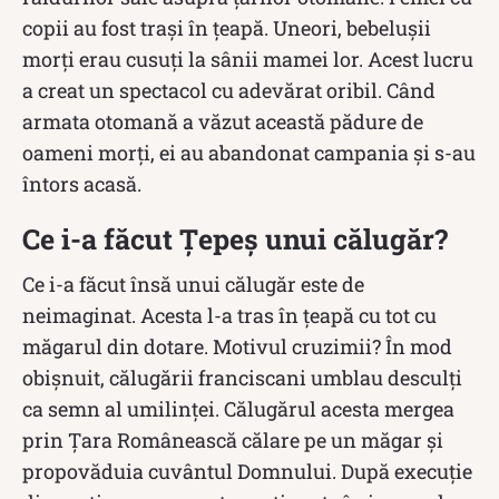
copii au fost trași în țeapă. Uneori, bebelușii
morți erau cusuți la sânii mamei lor. Acest lucru
a creat un spectacol cu ​​adevărat oribil. Când
armata otomană a văzut această pădure de
oameni morți, ei au abandonat campania și s-au
întors acasă.
Ce i-a făcut Țepeș unui călugăr?
Ce i-a făcut însă unui călugăr este de
neimaginat. Acesta l-a tras în țeapă cu tot cu
măgarul din dotare. Motivul cruzimii? În mod
obișnuit, călugării franciscani umblau desculți
ca semn al umilinței. Călugărul acesta mergea
prin Țara Românească călare pe un măgar și
propovăduia cuvântul Domnului. După execuție