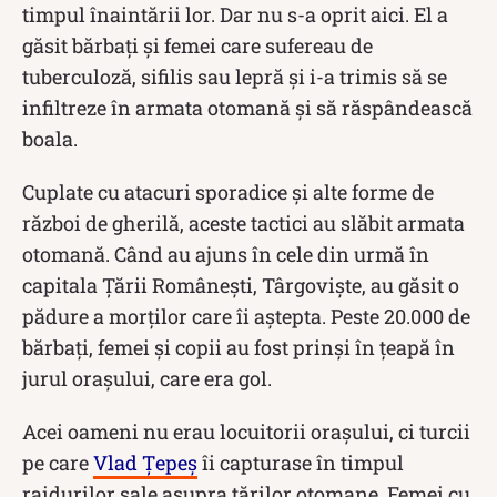
timpul înaintării lor. Dar nu s-a oprit aici. El a
găsit bărbați și femei care sufereau de
tuberculoză, sifilis sau lepră și i-a trimis să se
infiltreze în armata otomană și să răspândească
boala.
Cuplate cu atacuri sporadice și alte forme de
război de gherilă, aceste tactici au slăbit armata
otomană. Când au ajuns în cele din urmă în
capitala Țării Românești, Târgoviște, au găsit o
pădure a morților care îi aștepta. Peste 20.000 de
bărbați, femei și copii au fost prinși în țeapă în
jurul orașului, care era gol.
Acei oameni nu erau locuitorii orașului, ci turcii
pe care
Vlad Țepeș
îi capturase în timpul
raidurilor sale asupra țărilor otomane. Femei cu