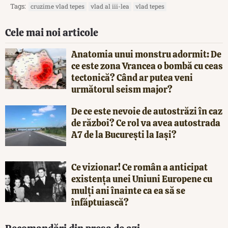
Tags:
cruzime vlad tepes
vlad al iii-lea
vlad tepes
Cele mai noi articole
Anatomia unui monstru adormit: De
ce este zona Vrancea o bombă cu ceas
tectonică? Când ar putea veni
următorul seism major?
De ce este nevoie de autostrăzi în caz
de război? Ce rol va avea autostrada
A7 de la București la Iași?
Ce vizionar! Ce român a anticipat
existența unei Uniuni Europene cu
mulți ani înainte ca ea să se
înfăptuiască?