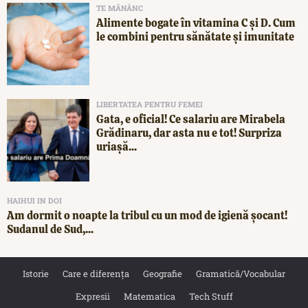
TE MĂNÂNC
Alimente bogate în vitamina C și D. Cum
le combini pentru sănătate și imunitate
LIBERTATEA PENTRU FEMEI
Gata, e oficial! Ce salariu are Mirabela
Grădinaru, dar asta nu e tot! Surpriza
uriașă...
HAIHUI IN DOI
Am dormit o noapte la tribul cu un mod de igienă șocant!
Sudanul de Sud,...
Istorie
Care e diferența
Geografie
Gramatică/Vocabular
Expresii
Matematica
Tech Stuff