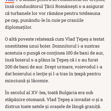
însă conducătorul Țării Românești s-a asigurat
că turbanele lor vor rămâne pentru totdeauna
pe cap, punându-le în cuie pe craniile
diplomaților.
O altă poveste relatează cum Vlad Țepeș a testat
onestitatea unui boier. Domnitorul i-a sustras
acestuia o pungă ce conținea 100 de bani de aur,
însă boierul s-a plâns la Țepeș că i s-au furat
200 de bani de aur. Drept urmare, voievodul i-a
dat boierului o lecție și l-a tras în țeapă pentru
minciună și lăcomie.
În secolul al XV-lea, toată Bulgaria era sub
stăpânire otomană. Vlad Țepeș a invadat-o și a
distrus toate satele și orașele de lângă graniță.