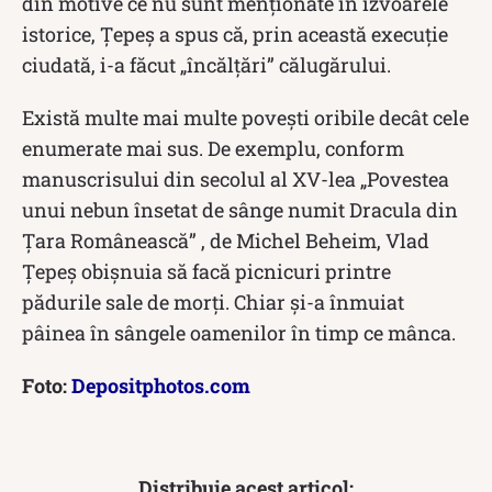
din motive ce nu sunt menționate în izvoarele
istorice, Țepeș a spus că, prin această execuție
ciudată, i-a făcut „încălțări” călugărului.
Există multe mai multe povești oribile decât cele
enumerate mai sus. De exemplu, conform
manuscrisului din secolul al XV-lea „Povestea
unui nebun însetat de sânge numit Dracula din
Țara Românească” , de Michel Beheim, Vlad
Țepeș obișnuia să facă picnicuri printre
pădurile sale de morți. Chiar și-a înmuiat
pâinea în sângele oamenilor în timp ce mânca.
Foto:
Depositphotos.com
Distribuie acest articol: