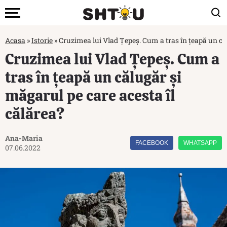
Acasa
»
Istorie
»
Cruzimea lui Vlad Țepeș. Cum a tras în țeapă un căl
Cruzimea lui Vlad Țepeș. Cum a
tras în țeapă un călugăr și
măgarul pe care acesta îl
călărea?
Ana-Maria
FACEBOOK
WHATSAPP
07.06.2022