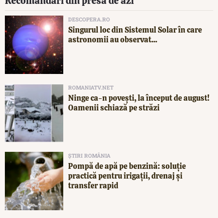
Recomandări din presa de azi
DESCOPERA.RO
Singurul loc din Sistemul Solar în care
astronomii au observat...
ROMANIATV.NET
Ninge ca-n povești, la început de august!
Oamenii schiază pe străzi
ȘTIRI ROMÂNIA
Pompă de apă pe benzină: soluție
practică pentru irigații, drenaj și
transfer rapid