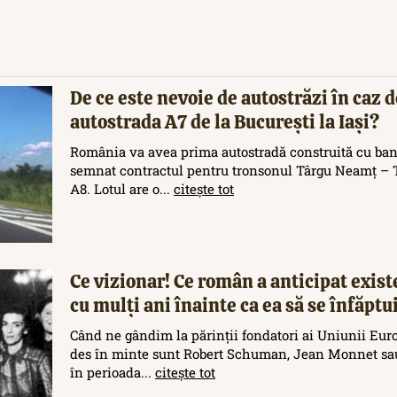
De ce este nevoie de autostrăzi în caz d
autostrada A7 de la București la Iași?
România va avea prima autostradă construită cu ban
semnat contractul pentru tronsonul Târgu Neamț – T
A8. Lotul are o...
citește tot
Ce vizionar! Ce român a anticipat exis
cu mulți ani înainte ca ea să se înfăptu
Când ne gândim la părinții fondatori ai Uniunii Eur
des în minte sunt Robert Schuman, Jean Monnet sau
în perioada...
citește tot