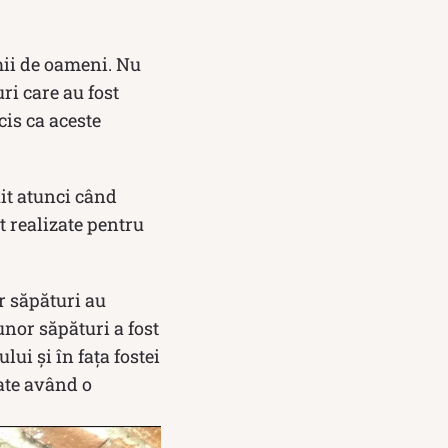
mii de oameni. Nu
uri care au fost
cis ca aceste
uit atunci când
t realizate pentru
r săpături au
unor săpături a fost
ui și în fața fostei
oate având o