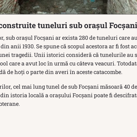
 construite tuneluri sub orașul Focșan
or, sub orașul Focșani ar exista 280 de tuneluri care au
din anii 1930. Se spune că scopul acestora ar fi fost a
nei tragedii. Unii istorici consideră că tunelurile au 
ol care a avut loc în urmă cu câteva veacuri. Totodat
dă de hoți o parte din averi în aceste catacombe.
or, cel mai lung tunel de sub Focșani măsoară 40 de m
in istoria locală a orașului Focșani poate fi descifra
bterane.