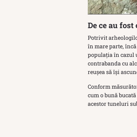
De ce au fost
Potrivit arheologil
în mare parte, încă 
populația în cazul u
contrabanda cu alco
reușea să își ascun
Conform măsurătoril
cum o bună bucată d
acestor tuneluri su