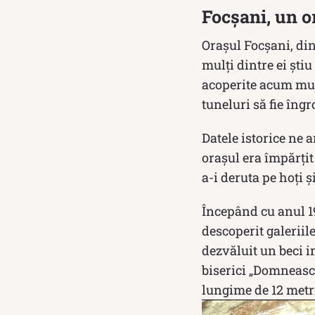
Focșani, un o
Orașul Focșani, di
mulți dintre ei știu
acoperite acum mult
tuneluri să fie îngr
Datele istorice ne 
orașul era împărțit
a-i deruta pe hoți ș
Începând cu anul 1
descoperit galeriile
dezvăluit un beci i
biserici „Domneasca
lungime de 12 metri