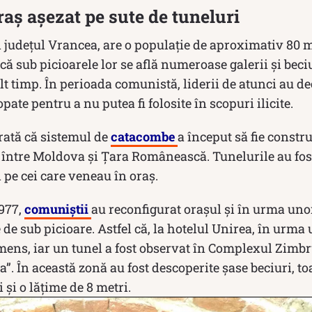
raș așezat pe sute de tuneluri
n județul Vrancea, are o populație de aproximativ 80 
 că sub picioarele lor se află numeroase galerii și beci
 timp. În perioada comunistă, liderii de atunci au de
opate pentru a nu putea fi folosite în scopuri ilicite.
arată că sistemul de
catacombe
a început să fie constr
 între Moldova și Țara Românească. Tunelurile au fos
i pe cei care veneau în oraș.
977,
comuniștii
au reconfigurat orașul și în urma uno
 de sub picioare. Astfel că, la hotelul Unirea, în urma 
mens, iar un tunel a fost observat în Complexul Zimbrul
”. În această zonă au fost descoperite șase beciuri, t
 și o lățime de 8 metri.