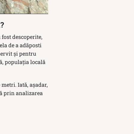
i?
 fost descoperite,
cela de a adăposti
servit și pentru
ă, populația locală
etri. Iată, așadar,
tă prin analizarea