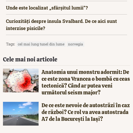
Unde este localizat „sfârșitul lumii”?
Curiozități despre insula Svalbard. De ce aici sunt
interzise pisicile?
Tags:
cel mai lung tunel din lume
norvegia
Cele mai noi articole
Anatomia unui monstru adormit: De
ce este zona Vrancea o bombă cu ceas
tectonică? Când ar putea veni
următorul seism major?
De ce este nevoie de autostrăzi în caz
de război? Ce rol va avea autostrada
A7 de la București la Iași?