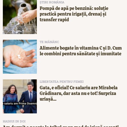
ȘTIRI ROMÂNIA
Pompă de apă pe benzină: soluție
practică pentru irigații, drenaj și
transfer rapid
TE MĂNÂNC
Alimente bogate în vitamina C și D. Cum
le combini pentru sănătate și imunitate
LIBERTATEA PENTRU FEMEI
Gata, e oficial! Ce salariu are Mirabela
Grădinaru, dar asta nu e tot! Surpriza
uriașă...
HAIHUI IN DOI