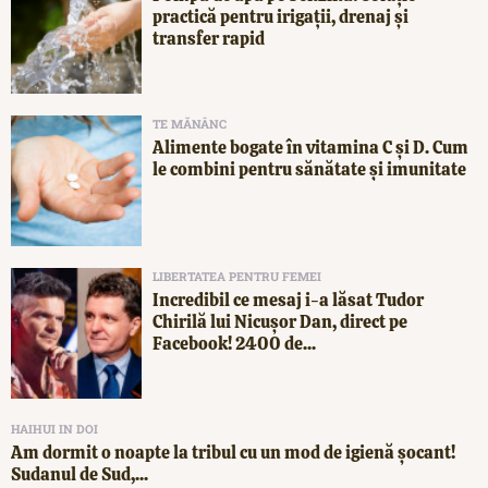
practică pentru irigații, drenaj și
transfer rapid
TE MĂNÂNC
Alimente bogate în vitamina C și D. Cum
le combini pentru sănătate și imunitate
LIBERTATEA PENTRU FEMEI
Incredibil ce mesaj i-a lăsat Tudor
Chirilă lui Nicușor Dan, direct pe
Facebook! 2400 de...
HAIHUI IN DOI
Am dormit o noapte la tribul cu un mod de igienă șocant!
Sudanul de Sud,...