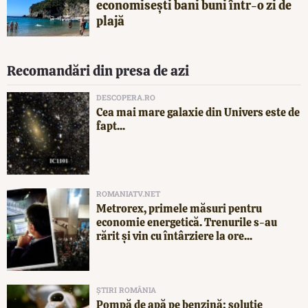
economisești bani buni într-o zi de
plajă
Recomandări din presa de azi
DESCOPERA.RO
Cea mai mare galaxie din Univers este de
fapt...
ROMANIATV.NET
Metrorex, primele măsuri pentru
economie energetică. Trenurile s-au
rărit și vin cu întârziere la ore...
ȘTIRI ROMÂNIA
Pompă de apă pe benzină: soluție