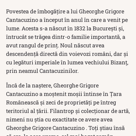
Povestea de îmbogățire a lui Gheorghe Grigore
Cantacuzino a început în anul în care a venit pe
lume. Acesta s-a născut în 1832 la Bucureşti și,
întrucât se trăgea dintr-o familie importantă, a
avut rangul de prinţ. Noul născut avea
descendenţă directă din voievozi români, dar şi
cu legături imperiale în lumea vechiului Bizanţ,
prin neamul Cantacuzinilor.
Încâ de la naștere, Gheorghe Grigore
Cantacuzino a moștenit moșii întinse în Ţara
Românească și zeci de proprietăți pe întreg
teritoriul al țării. Filantrop și colecționar de artă,
nimeni nu știa cu exactitate ce avere avea
Gheorghe Grigore Cantacuzino . Toți știau însă