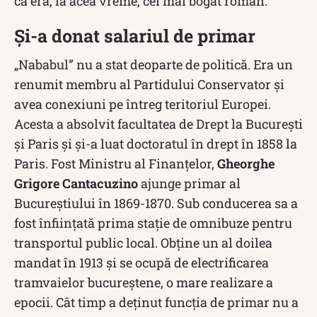
că era, la acea vreme, cel mai bogat român.
Și-a donat salariul de primar
„Nababul” nu a stat deoparte de politică. Era un
renumit membru al Partidului Conservator și
avea conexiuni pe întreg teritoriul Europei.
Acesta a absolvit facultatea de Drept la Bucureşti
şi Paris și și-a luat doctoratul în drept în 1858 la
Paris. Fost Ministru al Finanțelor,
Gheorghe
Grigore Cantacuzino
ajunge primar al
Bucureștiului în 1869-1870. Sub conducerea sa a
fost înființată prima staţie de omnibuze pentru
transportul public local. Obține un al doilea
mandat în 1913 și se ocupă de electrificarea
tramvaielor bucureștene, o mare realizare a
epocii. Cât timp a deținut funcția de primar nu a