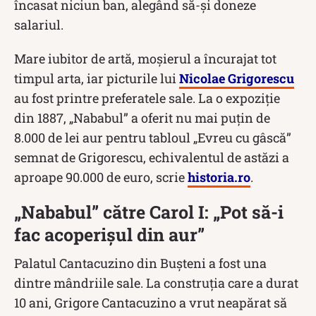
încasat niciun ban, alegând să-și doneze
salariul.
Mare iubitor de artă, moșierul a încurajat tot
timpul arta, iar picturile lui
Nicolae Grigorescu
au fost printre preferatele sale. La o expoziție
din 1887, „Nababul” a oferit nu mai puţin de
8.000 de lei aur pentru tabloul „Evreu cu gâscă”
semnat de Grigorescu, echivalentul de astăzi a
aproape 90.000 de euro, scrie
historia.ro
.
„Nababul” către Carol I: „Pot să-i
fac acoperișul din aur”
Palatul Cantacuzino din Bușteni a fost una
dintre mândriile sale. La construția care a durat
10 ani, Grigore Cantacuzino a vrut neapărat să