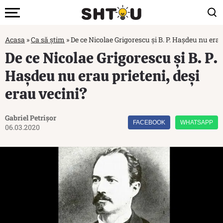
Acasa
»
Ca să știm
»
De ce Nicolae Grigorescu și B. P. Hașdeu nu erau
De ce Nicolae Grigorescu și B. P.
Hașdeu nu erau prieteni, deși
erau vecini?
Gabriel Petrișor
FACEBOOK
WHATSAPP
06.03.2020