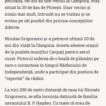
perioadă, cei doi au fost vecini la Câmpina, oraș
situat la 30 de km de Ploiești. Doar vecini și
nimic mai mult, întrucât nu se vizitau și se
evitau pe cât posibil din pricina concepțiilor
diferite.
Nicolae Grigorescu şi-a petrecut ultimii 20 de
ani din viaţă la Câmpina. Acesta alesese orașul
de la poalele munților Carpați pentru aerul
curat. Pictorul suferea de o boală de plămâni pe
care o contactase în timpul Războiului de
Independenţă, unde a participat din postura de
”reporter” de război.
La nici 200 de metri distanță de casa lui Nicoale
Grigorescu, se afla locuința deținută de familia
savantului B. P. Hașdeu. Cu toate că erau de