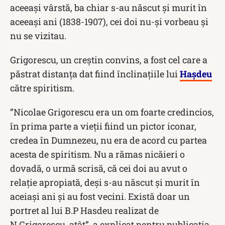
aceeași vârstă, ba chiar s-au născut și murit în
aceeași ani (1838-1907), cei doi nu-și vorbeau și
nu se vizitau.
Grigorescu, un creștin convins, a fost cel care a
păstrat distanţa dat fiind înclinaţiile lui
Hașdeu
către spiritism.
”Nicolae Grigorescu era un om foarte credincios,
în prima parte a vieţii fiind un pictor iconar,
credea în Dumnezeu, nu era de acord cu partea
acesta de spiritism. Nu a rămas nicăieri o
dovadă, o urmă scrisă, că cei doi au avut o
relaţie apropiată, deşi s-au născut şi murit în
aceiaşi ani şi au fost vecini. Există doar un
portret al lui B.P Hasdeu realizat de
N.Grigorescu, atât”, a explicat pentru publicația