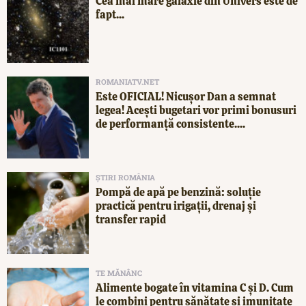
Cea mai mare galaxie din Univers este de
fapt...
ROMANIATV.NET
Este OFICIAL! Nicușor Dan a semnat
legea! Acești bugetari vor primi bonusuri
de performanță consistente....
ȘTIRI ROMÂNIA
Pompă de apă pe benzină: soluție
practică pentru irigații, drenaj și
transfer rapid
TE MĂNÂNC
Alimente bogate în vitamina C și D. Cum
le combini pentru sănătate și imunitate