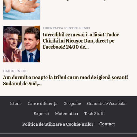
LIBERTATEA PENTRU FEMEI
Incredibil ce mesaj i-a lăsat Tudor
Chirilă lui Nicușor Dan, direct pe
Facebook! 2400 de...
HAIHUI IN DOI
Am dormit o noapte la tribul cu un mod de igienă șocant!
Sudanul de Sud,...
Istorie
Care e diferența
Geografie
Gramatică/Vocabular
Expresii
Matematica
Tech Stuff
Contact
Politica de utilizare a Cookie‐urilor