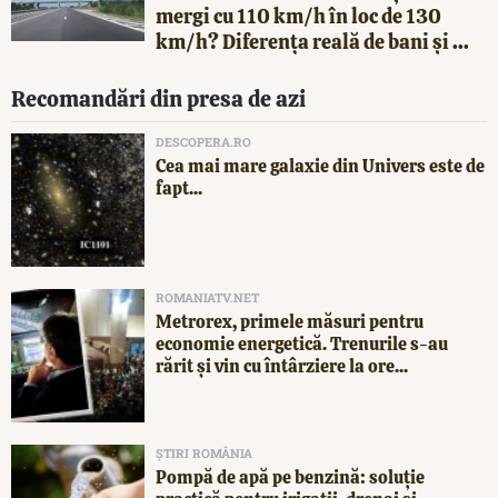
mergi cu 110 km/h în loc de 130
km/h? Diferența reală de bani și ...
Recomandări din presa de azi
DESCOPERA.RO
Cea mai mare galaxie din Univers este de
fapt...
ROMANIATV.NET
Metrorex, primele măsuri pentru
economie energetică. Trenurile s-au
rărit și vin cu întârziere la ore...
ȘTIRI ROMÂNIA
Pompă de apă pe benzină: soluție