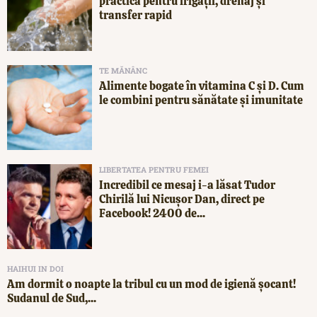
practică pentru irigații, drenaj și
transfer rapid
TE MĂNÂNC
Alimente bogate în vitamina C și D. Cum
le combini pentru sănătate și imunitate
LIBERTATEA PENTRU FEMEI
Incredibil ce mesaj i-a lăsat Tudor
Chirilă lui Nicușor Dan, direct pe
Facebook! 2400 de...
HAIHUI IN DOI
Am dormit o noapte la tribul cu un mod de igienă șocant!
Sudanul de Sud,...